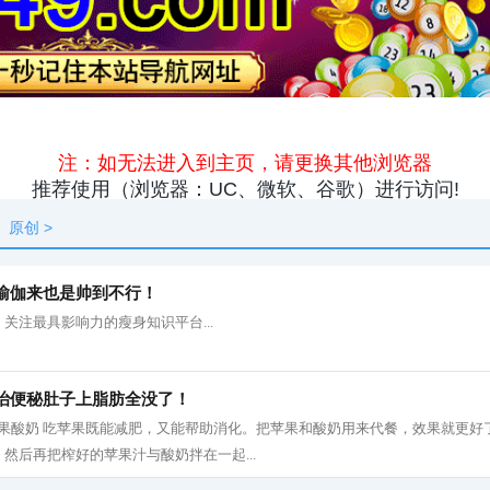
原创
资讯
热点
快料
独闻
本地
原创
>
瑜伽来也是帅到不行！
关注最具影响力的瘦身知识平台...
治便秘肚子上脂肪全没了！
 1、 苹果酸奶 吃苹果既能减肥，又能帮助消化。把苹果和酸奶用来代餐，效果就更
然后再把榨好的苹果汁与酸奶拌在一起...