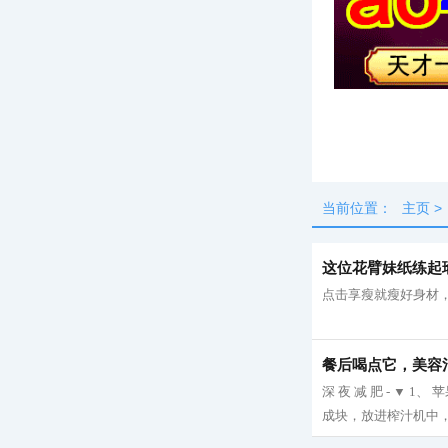
头条
最新
当前位置：
主页
>
这位花臂妹纸练起
点击享瘦就瘦好身材，
餐后喝点它，美容
深 夜 减 肥 - ▼
成块，放进榨汁机中，