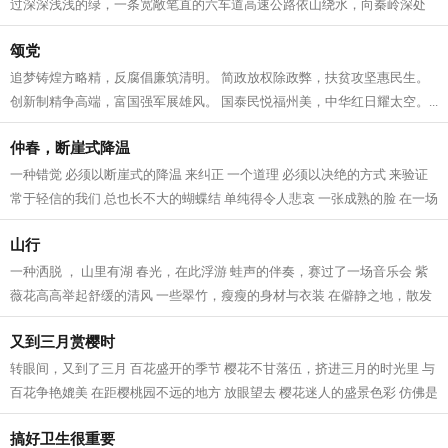
过深深浅浅的绿，一条宽敞笔直的六车道高速公路依山绕水，向秦岭深处
的远方无限延伸，构成了路与山体自然...
颂党
追梦铸煌方略精，反腐倡廉筑清明。 简政放权除政弊，扶贫攻坚惠民生。
创新制精争高端，富国强军展雄风。 国泰民悦福州美，中华红日耀太空。...
仲春，断崖式降温
一种错觉 必须以断崖式的降温 来纠正 一个道理 必须以决绝的方式 来验证
常于轻信的我们 总也长不大的蝴蝶结 单纯得令人悲哀 一张成熟的脸 在一场
断崖式降温之后 多了些沧桑 春天...
山行
一种洒脱 ， 山里有湖 春光，在此浮游 蛙声的伴奏，赛过了一场音乐会 紫
薇花高高举起舒缓的清风 一些翠竹，瘦瘦的身材与衣装 在僻静之地，散发
着岁月之痕 草木近乎入戏，怡然自...
又到三月赏樱时
转眼间，又到了三月 百花盛开的季节 樱花不甘落伍，挤进三月的时光里 与
百花争艳媲美 在距樱桃园不远的地方 放眼望去 樱花迷人的盛景色彩 仿佛是
一片密织的云海 走进樱桃园，仔...
搞好卫生很重要