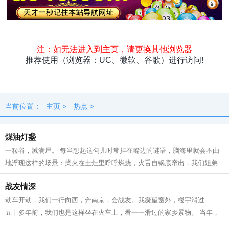
头条
原创
资讯
热点
专题
最新
快料
独闻
本地
当前位置：
主页
>
热点
>
煤油灯盏
一粒谷，溅满屋。 每当想起这句儿时常挂在嘴边的谜语，脑海里就会不由
地浮现这样的场景：柴火在土灶里呼呼燃烧，火舌自锅底窜出，我们姐弟
坐在宽板条凳上，烤火，添柴，叽叽喳...
战友情深
动车开动，我们一行向西，奔南京，会战友。我凝望窗外，楼宇滑过……
五十多年前，我们也是这样坐在火车上，看一一滑过的家乡景物。 当年，
我们是一群特殊的“小兵”，大多数十...