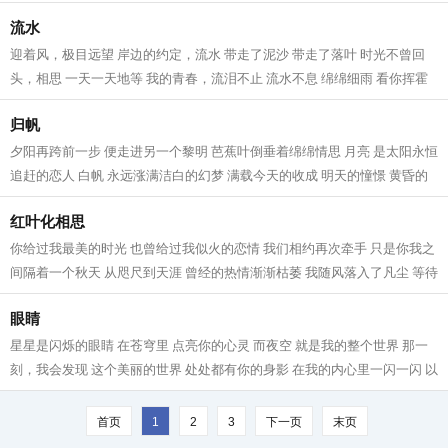
蛙跳上荷叶赏花， 火热的太阳高...
流水
迎着风，极目远望 岸边的约定，流水 带走了泥沙 带走了落叶 时光不曾回
头，相思 一天一天地等 我的青春，流泪不止 流水不息 绵绵细雨 看你挥霍
的日子 身后的脚印，迷途 带着忧伤...
归帆
夕阳再跨前一步 便走进另一个黎明 芭蕉叶倒垂着绵绵情思 月亮 是太阳永恒
追赶的恋人 白帆 永远涨满洁白的幻梦 满载今天的收成 明天的憧憬 黄昏的
滩涂，永远 骚动莫测的感情 海涨...
红叶化相思
你给过我最美的时光 也曾给过我似火的恋情 我们相约再次牵手 只是你我之
间隔着一个秋天 从咫尺到天涯 曾经的热情渐渐枯萎 我随风落入了凡尘 等待
那个擦肩而过的人 世界开始变得...
眼睛
星星是闪烁的眼睛 在苍穹里 点亮你的心灵 而夜空 就是我的整个世界 那一
刻，我会发现 这个美丽的世界 处处都有你的身影 在我的内心里一闪一闪 以
至于我时常的回忆 我多么希望 你...
首页
1
2
3
下一页
末页