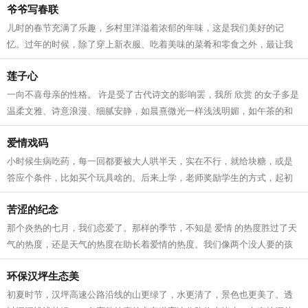
爷爷写春联
儿时的春节充满了乐趣，乡村里洋溢着浓郁的年味，这是我们美好的记
忆。过年的时候，除了穿上新衣服、吃着美味的菜肴和零食之外，最让我
难忘的却是春联。 千门万户日，总把...
莲子心
一向不喜母亲的性格。 许是受了古代诗文的影响罢，我所 欣赏 的女子多是
温柔文雅、诗意浪漫、细腻安静，如晨熹微光一样浅浅明媚，如午茶的和
风一样淡然空灵，如长青的落松一样...
爱情戏码
小时候生病吃药，每一回都要被大人哄半天，实在不行，就给块糖，或是
答应个条件，比如买个玩具啥的。后来上学，老师奖励学生的方式，起初
是小红花，后来是笔记本。再后来我写...
苦涩的纪念
那个炎热的七月，我们恋爱了。那样的季节，不知是 爱情 的热度胜过了天
气的热度，还是天气的热度在助长着爱情的热度。我们像两个没人要的孩
子，赖在“麦肯基”临窗的位子上，...
环保汉坪生态美
初夏时节，汉坪高速公路沿线的山更绿了，水更清了，景色也更美了。透