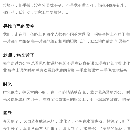
垃圾箱，把手摇，没有分类我不要。 不是我的嘴巴刁，节能环保要记牢。
你行动，我行动，大家卫生要搞好。...
寻找自己的天空
我们，走在同一条路上 但每个人都有不同的际遇 像一棵银杏树上的叶子 每
一片都朝向阳光 每一片都能得到相同的照顾 我们，默默地向前走 但愿每个
人都能找到 自己心里所想的 像一...
老师，您辛苦了
每当走过办公室 总看见您忙碌的身影 不是在认真备课 就是在仔细地批改作
业 每当上课的时候 总喜欢看您优雅的背影 一手拿着课本 一手飞快地板书
带我们飞进知识的海洋 每当我们做...
时光
时光像支开往天堂的小船； 在一个静悄悄的夜晚， 载走我亲爱的外公。 时
光又像把锋利的刀子； 在母亲洁白如玉的脸蛋上， 刻下深深的皱纹。 时光
像个罪恶的小偷； 在我愉快玩耍时...
四季
春天到了， 大自然变成绿色的， 冰化了，小鱼在水面跳动， 树绿了，叶子
长出来了， 鸟儿从南方飞回来了。 夏天到了， 水里长出了美丽的荷花， 青