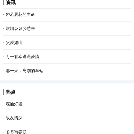
资讯
革开放，很难想象她老人家吃了多少苦才能将子...
春四月。“嘀铃铃，嘀铃铃，”手机闹铃打扰了我黎明的梦，拉开窗
·
娇若昙花的生命
帘，东边的天际刚亮起来，能隐隐约约看到远处...
今早开门，我家的那只土黄色的小狗静静地平躺在马路的中间，它死
·
炊烟袅袅乡愁来
了。这个幼小的 快乐 的生命就这样消亡了，我的心忽然被揪住的感
在城里 生活 久了，我会觉得累，便到城郊漫步散心。忽然，看见农家
·
父爱如山
觉。 对于这个小生命的到来，很是偶然。约两个...
屋顶炊烟袅袅，久违之余，乡愁也就陡然升腾，渐渐浓烈起来。 “炊
“那是我小时侯，常坐在父亲肩头，父亲是那登天的梯，父亲是那拉车
·
万一有幸遭遇爱情
烟是有灵性的，不信，你看嘛！”记得这是母...
的牛……”每当《父亲》这首歌在耳畔响起时，我的眼前就会浮现出父
李银河和王小波是一对情侣。在我看来，他们是世纪佳侣。虽说他们
·
那一天，离别的车站
亲慈祥的面孔和劳作不辍的背影。父亲的一...
的 爱情 只有他们自己知道，但我还是愿意为李银河和王小波的爱情
“绿皮火车，呼啸穿过， 穿过山林，穿过村落， 车上坐着孤独的我，
热点
抒情 。我早就过了抒情的年龄，也严重怀疑世间...
去寻找曾经的青春之歌。 绿皮火车，开进隧道， 隧道黑暗，没有尽
·
煤油灯盏
头， 蓦然一切，回到从前， 遥远的往事，让我...
一粒谷，溅满屋。 每当想起这句儿时常挂在嘴边的谜语，脑海里就会
·
战友情深
不由地浮现这样的场景：柴火在土灶里呼呼燃烧，火舌自锅底窜出，
动车开动，我们一行向西，奔南京，会战友。我凝望窗外，楼宇滑
·
爷爷写春联