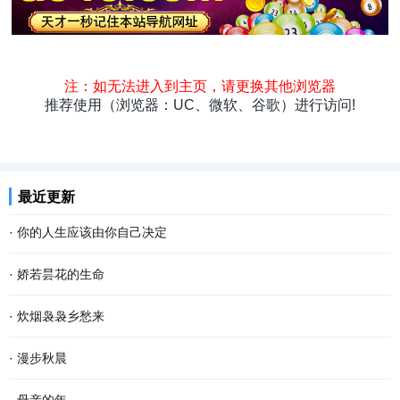
头条
原创
资讯
热点
专题
最新
快料
独闻
本地
最近更新
·
你的人生应该由你自己决定
看过一段话：“这个世界，没有任何一条规定，要你必须温柔开朗，要
·
娇若昙花的生命
你必须善解人意。你就做你自己，奇怪一点也不要紧，做得不是很好
今早开门，我家的那只土黄色的小狗静静地平躺在马路的中间，它死
·
炊烟袅袅乡愁来
也不要紧。因为做自己这件事，不会有人比你...
了。这个幼小的 快乐 的生命就这样消亡了，我的心忽然被揪住的感
在城里 生活 久了，我会觉得累，便到城郊漫步散心。忽然，看见农家
·
漫步秋晨
觉。 对于这个小生命的到来，很是偶然。约两个...
屋顶炊烟袅袅，久违之余，乡愁也就陡然升腾，渐渐浓烈起来。 “炊
清早，薄雾浓云，东方的天空仍有一抹儿亮色，远远的路灯像点点闪