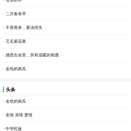
·
母亲的年
烟是有灵性的，不信，你看嘛！”记得这是母...
烁的疏星，马路像是一条霓虹般的隧道，朦胧而幽深，微风吹来，空
老舍曾说，人，即使活到八九十岁，有母亲便可以多少还有点孩子
·
二月春来早
气还是那般清凉甜爽。此时已经有紧张晨扫的人...
气，有母亲的人，心里是安定的。 一转眼，母亲离开我们已经整整七
二月的大地，已过立春节气，这就是春天了。 只是春风料峭，倒春寒
·
不畏将来，看淡得失
年了，再过一个多月就是2022年的春节了，我更加...
还在做最后的挣扎，企图在人间制造出最后的一点风浪，但是大地的
到了一定年龄，回望过去，有很多美好的回忆，仿佛还鲜活如昨，历
·
又见菊花黄
深处已被喊醒，春天的温暖势不可挡，无论是天...
历在目。然而故事却再也无法重演了。 物是人非事事休，唯有剩
记不清从什么时候开始，迷上了冠小体瘦的野菊花，颇有山野归来不
·
感恩生命里，所有温暖的相遇
下“人面不知何处去，桃花依旧笑春风”的无奈感伤...
看菊的意味。曾想种一片野菊，可是找不到那么一块地。而且我知
有人说，“世间的一切都是遇见，就像冷遇见了暖，有了雨；春遇见了
·
金色的南瓜
道，就算是圈养在眼前，最后的结果是花开得并不...
冬，有了岁月；天遇见了地，有了永恒；人遇见人，就有了故事。”
乡村的农事当中，最省劲儿的当数种南瓜。 暮春或者夏初，找一个晴
头条
人生 在世，没有平白无故的遇见，我们要感...
朗的天气，从瓦罐里翻出储藏一冬的南瓜种子，晒一晒，浸点水，随
·
金色的南瓜
手种进松软的泥土里。南瓜野性、皮实，对土壤...
乡村的农事当中，最省劲儿的当数种南瓜。 暮春或者夏初，找一个晴
·
友情 亲情 爱情
朗的天气，从瓦罐里翻出储藏一冬的南瓜种子，晒一晒，浸点水，随
“疾风怒雨，禽鸟戚戚；霁日光风，草木欣欣。可见天地不可一日无和
·
中华民族