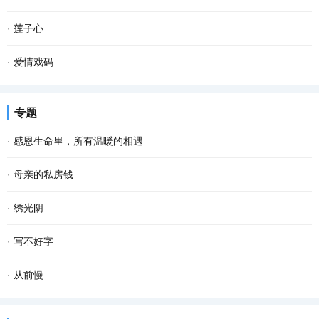
我们姐弟坐在宽板条凳上，烤火，添柴，叽叽喳...
过……五十多年前，我们也是这样坐在火车上，看一一滑过的家乡景
儿时的春节充满了乐趣，乡村里洋溢着浓郁的年味，这是我们美好的
·
莲子心
物。 当年，我们是一群特殊的“小兵”，大多数十...
记忆。过年的时候，除了穿上新衣服、吃着美味的菜肴和零食之外，
一向不喜母亲的性格。 许是受了古代诗文的影响罢，我所 欣赏 的女
·
爱情戏码
最让我难忘的却是春联。 千门万户��日，总把...
子多是温柔文雅、诗意浪漫、细腻安静，如晨熹微光一样浅浅明媚，
小时候生病吃药，每一回都要被大人哄半天，实在不行，就给块糖，
专题
如午茶的和风一样淡然空灵，如长青的落松一样...
或是答应个条件，比如买个玩具啥的。后来上学，老师奖励学生的方
·
感恩生命里，所有温暖的相遇
式，起初是小红花，后来是笔记本。再后来我写...
有人说，“世间的一切都是遇见，就像冷遇见了暖，有了雨；春遇见了
·
母亲的私房钱
冬，有了岁月；天遇见了地，有了永恒；人遇见人，就有了故事。”
我大学毕业后在城里工作，父母在农村 生活 。他们精心莳弄几亩薄
·
绣光阴
人生 在世，没有平白无故的遇见，我们要感...
田，辛勤劳作，过得倒也满足、 快乐 。我个把月回家一趟看望二老。
“书非借不能读也。”秉持这样的态度，混迹于图书馆多年。借来还
·
写不好字
每次回家，除了给母亲买些营养品，给父亲买些...
去，无形的力在后面催着赶着，慌慌的，书读起来也就不免潦潦草
上世纪八十年代末高中毕业的我，认的字，会写的字不算特别少，但
·
从前慢
草，走马观花，错过了很多精彩。回顾读过的书，...
写字对于我来说，是件非常丢脸非常尴尬的事。每次只要在人面前提
木心有一首诗，就叫做《从前慢》： “记得早先年少时，大家诚诚恳