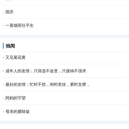
年了，再过一个多月就是2022年的春节了，我更加...
遇到事情需要分担，心里大多不会想起这人，因为明白，只是打发 无
月色很旺，透窗而入，满屋灵动。独自端坐， 寂寞 来袭。同院儿好友
·
国庆
聊 寂寞 时光的玩伴而已。有的不常见面，但逢...
老俞急匆匆闯进门来。我赶忙让座、沏茶。 茶慢慢浓了，我毕恭毕敬
民族复兴辉煌绩， 国家强盛人民福。 奋斗苦干华夏业， 团结努力勿
·
一蓑烟雨任平生
端到老俞手上。老俞象往常一样，边谢坐边儒...
忘初。 七秩岁月从头越， 美好明天儿女图。 文化创新勤勉赴， 生活
即使两小无猜的长旅 也会磕磕碰碰 因为晴天也有莫名袭来阴霾 静下
独闻
富足百姓途。...
来，择个驿站 回眸曾憧憬过星辰大海 搀扶走过的山一程，水一程 攥
·
又见菊花黄
紧未来的日子 把彼此交给时间 交给阳光 交给爱...
记不清从什么时候开始，迷上了冠小体瘦的野菊花，颇有山野归来不
·
成年人的友情：只筛选不改变，只接纳不强求
看菊的意味。曾想种一片野菊，可是找不到那么一块地。而且我知
年岁渐长，越发懂得，不是所有人都适合成为朋友。 茫茫人海，有人
·
最好的友情：忙时不扰，闲时牵挂，累时支撑，
道，就算是圈养在眼前，最后的结果是花开得并不...
同行，是幸运；无缘相伴，也不强留。我们只珍惜能和自己同行的那
看过一句话：好的关系，不一定朝夕相处，形影不离，但一定是天冷
·
阿妈的守望
一部分人。 成年人的 友情 ，从来都是只筛选不...
情不冷，人远心不远。 忙而不忘的，是交情；不离不弃的，是交心。
经轮声声，袅袅绕绕，飘过午后慵懒的时光，洒落人间的音符轻轻敲
·
母亲的腊味饭
这世间最好的 友情 ，莫过于忙时不扰，闲时牵...
击耳膜，一声声，一声声……回响耳畔的清脆也是 生活 的清幽，在空
每到腊月，母亲就从乡下过来，给城里的我们做腊味饭。母亲做的腊