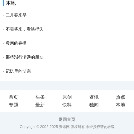
本地
寂中婉转、在空灵中婉约，阿妈转动经轮，那...
味饭有腊肉煲仔饭、蒜香腊肠、风味腊鱼和雪腊菜，这些都是母亲对
·
二月春来早
儿女的呵护和疼爱。 小雪时节，天气变得干燥，...
二月的大地，已过立春节气，这就是春天了。 只是春风料峭，倒春寒
·
不畏将来，看淡得失
还在做最后的挣扎，企图在人间制造出最后的一点风浪，但是大地的
到了一定年龄，回望过去，有很多美好的回忆，仿佛还鲜活如昨，历
·
母亲的春播
深处已被喊醒，春天的温暖势不可挡，无论是天...
历在目。然而故事却再也无法重演了。 物是人非事事休，唯有剩
春云卷卷，阳光熙和，大好春光正适春播。记忆中的母亲春天把番薯
·
那些渐行渐远的朋友
下“人面不知何处去，桃花依旧笑春风”的无奈感伤...
苗种下去，秋风一吹，榔头大的番薯就从地里刨出来，我家的篱笆小
我的同事何燕和李晨，多年来一直性情相投，不仅是好同事，更是好
·
记忆里的父亲
院里，就有了一个个番薯堆成的小山头。 春天万...
朋友，甚至为了来往更方便一些，两人买房子时都选择了同一个小
今年是中国人民志愿军抗美援朝出国作战70周年，在这一特殊的时
首页
头条
原创
资讯
热点
区，被我们称为一对“形影不离的姐妹花”。 可是...
候，一位14岁入伍，革命一生，获得过20多枚军功章的老兵的名字频
专题
最新
快料
独闻
本地
频从心底浮起，他就是“王帮民”---我的父亲。 当年...
返回首页
Copyright © 2002-2025 资讯网 版权所有 未经授权请勿转载