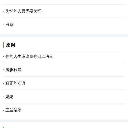
手种进松软的泥土里。南瓜野性、皮实，对土壤...
气，人心不可一日无喜神。”纵观大千世界，放眼芸芸众生，每遭天灾
一个庞大的民族 一条曲折的路 起起伏伏 风雨如注 始终屹立在高处 亲
·
失忆的人最需要关怀
人祸之事，每逢生命攸关之际，每遇窘境困...
和的舞 敌对的舞 周天的舞 在明与暗中循环 走出了抗击一片 爱与恨是
失忆的感觉你能体会到吗？ ——体会不到。 当你失忆的时候你又能体
·
煮茶
主和弦 让铁与血成为波澜 破与立交织 信手拈...
会到平时的生活感受吗？ ——那就更加体会不到。 “我是谁，谁是
人与茶，是一对活宝 水是助兴的推手。茶甘于献身 尽管高山上的日子
原创
我？我从哪里来……” 生活的许多问题总是让...
被人艳羡 天空、白云，阳光、雨水 一个个都没有缺席 但成熟了，就
·
你的人生应该由你自己决定
是一种风情 被人揉搓杀青 被高温淬炼 一点一...
看过一段话：“这个世界，没有任何一条规定，要你必须温柔开朗，要
·
漫步秋晨
你必须善解人意。你就做你自己，奇怪一点也不要紧，做得不是很好
清早，薄雾浓云，东方的天空仍有一抹儿亮色，远远的路灯像点点闪
·
真正的友谊
也不要紧。因为做自己这件事，不会有人比你...
烁的疏星，马路像是一条霓虹般的隧道，朦胧而幽深，微风吹来，空
数学老师为了激发我们的学习兴趣，开发我们的智力，让每个同学买
·
姥姥
气还是那般清凉甜爽。此时已经有紧张晨扫的人...
了一个华容道。同学们都爱不释手，一下课就苦心钻研怎样才能让曹
我姥姥出生在上个世纪战火纷飞的年代，一生养育了8位子女。她一生
·
玉兰姑娘
操逃出生天。 一天课间操时间，我正绞尽脑汁，...
经历了五十年代的大跃进，六七十年代的文化大革命，八十年代的改
又一次来山城开会，上次来时还是满山红叶的秋季，这次正好赶上阳