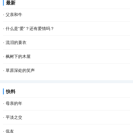
最新
笔写字，我就会心发慌手发抖，感觉一笔在手，...
恳，说一句是一句"清早上火车站，长街黑暗无行人，卖豆浆的小店冒
·
父亲和牛
着热气。从前的日色变得慢，车、马、邮件都...
年届八旬的父亲体弱多病，二十多年前就已经从耕田犁土的“老把
·
什么是“爱”？还有爱情吗？
式”岗位退居“二线”。他这辈子都在地里打转，与列为“农家三宝”之首
爱：是指人类主动给予的或自觉期待的满足感和 幸福 感。爱是人的精
·
流泪的蓑衣
的耕牛结下不解之缘。 牛、犁、耙是耕耘田...
神所投射的正能量。是指人主动或自觉地以自己或某种方式，珍重、
父亲走了，陪伴他一生的蓑衣一直挂在老屋的墙上。 去年九月，父亲
·
枫树下的木屋
呵护或满足他人无法独立实现的某种人性需求...
因病医治无效撒手人寰，永远离开了这个世界。蓑衣挂在墙上，落满
昨夜又下雪了，枫树下的木楼屋顶早已裹满了一层厚厚的雪。 山村的
·
草原深处的笑声
了灰尘。它，一定感觉到特别孤独，于是，每逢...
清晨十分宁静，在三两声清脆的咯吱声里，我使劲地推开木门，调皮
很久没去祝桑乡了。周末，我和几个轮休的同事一起去祝桑乡回访帮
快料
地站上门槛，抬头向四周望去，只见深深浅浅的...
扶过的贫困户，其实称其为贫困户已不合适，因为他们都在去年集体
·
母亲的年
脱贫了。我们像以往帮扶时那样，说去走亲戚，...
老舍曾说，人，即使活到八九十岁，有母亲便可以多少还有点孩子
·
平淡之交
气，有母亲的人，心里是安定的。 一转眼，母亲离开我们已经整整七
与朋友交往起来，很多滋味在心头。 有的长相厮守，吃喝玩乐，但一
·
侃友