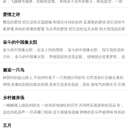
面，飞越楼市森林，在眼前游曳。 筝绳系于去年的春天，桐花如雪。一群
文友相聚在湖畔的渔港，赏湖景，看桐花...
爱情之诗
樱花的爱情 把它还给豆蔻呢喃 和渐次冷却的灰烬 蓝鸢尾的爱情 把它还给午
夜梦魇 和灿烂荼靡的罂粟 马头琴的爱情 把它还给边关乡愁 和大雪浸染的寒
衾 火烧云的爱情 把它还给转瞬即...
奋斗的中国像太阳
奋斗的中国像太阳， 赶走人间的黑暗， 奋斗的中国像太阳， 指引我前进的
方向， 奋斗的中国像太阳， 带领我迎风含笑起航， 铿锵踏步追逐梦想， 奋
斗的中国像太阳， 日新月异科技...
邂逅一只鸟
林荫间的盘山路上 不知何时落下一只黑翅白羽的鸟 它昂首前行左瞅右看的
神情 多像此刻独自散步的我 原来它也喜欢低处，喜欢 接地气的慢生活 它偶
尔回头看我 偶尔自言自语啾啾两声...
乡村健身场
一幢幢楼上跳跃的阳光 一块块田地倾吐的芬芳 共同呼应着新鲜的花朵 听，
远近的机器声 一旦高嗓门吼响 逗引着健身器械 铮铮的音乐声被弹响 秋风轻
快，也加入合唱 吹去了田间曾没...
五月