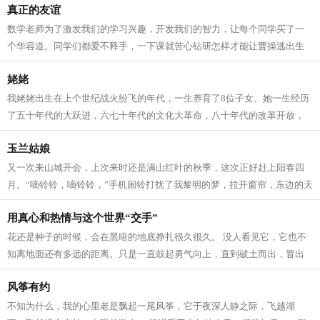
真正的友谊
数学老师为了激发我们的学习兴趣，开发我们的智力，让每个同学买了一
个华容道。同学们都爱不释手，一下课就苦心钻研怎样才能让曹操逃出生
天。 一天课间操时间，我正绞尽脑汁，...
姥姥
我姥姥出生在上个世纪战火纷飞的年代，一生养育了8位子女。她一生经历
了五十年代的大跃进，六七十年代的文化大革命，八十年代的改革开放，
很难想象她老人家吃了多少苦才能将子...
玉兰姑娘
又一次来山城开会，上次来时还是满山红叶的秋季，这次正好赶上阳春四
月。“嘀铃铃，嘀铃铃，”手机闹铃打扰了我黎明的梦，拉开窗帘，东边的天
际刚亮起来，能隐隐约约看到远处...
用真心和热情与这个世界“交手”
花还是种子的时候，会在黑暗的地底挣扎很久很久。 没人看见它，它也不
知离地面还有多远的距离。只是一直鼓起勇气向上，直到破土而出，冒出
小小的嫩芽。 毛毛虫在蜕变成蝴蝶之...
风筝有约
不知为什么，我的心里老是飘起一尾风筝，它于夜深人静之际，飞越湖