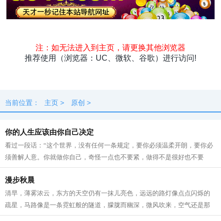
头条
原创
资讯
热点
专题
最新
快料
独闻
本地
当前位置：
主页
>
原创
>
你的人生应该由你自己决定
看过一段话：“这个世界，没有任何一条规定，要你必须温柔开朗，要你必
须善解人意。你就做你自己，奇怪一点也不要紧，做得不是很好也不要
紧。因为做自己这件事，不会有人比你...
漫步秋晨
清早，薄雾浓云，东方的天空仍有一抹儿亮色，远远的路灯像点点闪烁的
疏星，马路像是一条霓虹般的隧道，朦胧而幽深，微风吹来，空气还是那
般清凉甜爽。此时已经有紧张晨扫的人...