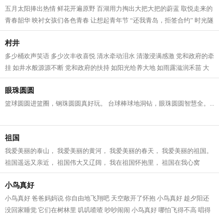
五月太阳捧出热情 鲜花开遍原野 百湖用力掏出大把大把的蔚蓝 取悦走来的
青春韶华 映衬女孩们各色青春 让想起青年节 “还我青岛，拒签合约” 时光隧
道回响着 一场爱国主义学潮 发...
村井
多少桶欢声笑语 多少次丰收喜悦 清水牵动泪水 清澈浸满感激 党和政府的牵
挂 如井水般源源不断 党和政府的扶持 如阳光给养大地 如雨露滋润禾苗 大
爷笑了 大娘笑了 乡亲们笑了 乡村...
眼珠圆圆
篮球圆圆进篮圈，钢珠圆圆真好玩。 台球棒球地洞钻，眼珠圆圆智慧全。...
祖国
我爱美丽的泰山， 我爱美丽的黄河， 我爱美丽的春天， 我爱美丽的祖国。
祖国遥远又亲近， 祖国伟大又辽阔， 我在祖国怀抱里， 祖国在我心窝
窝。...
小鸟真好
小鸟真好 爸爸妈妈说 你自由地飞翔吧 天空敞开了怀抱 小鸟真好 趁夕阳还
没回家睡觉 它们在树林里 叽叽喳喳 吵吵闹闹 小鸟真好 哪怕飞得不高 唱得