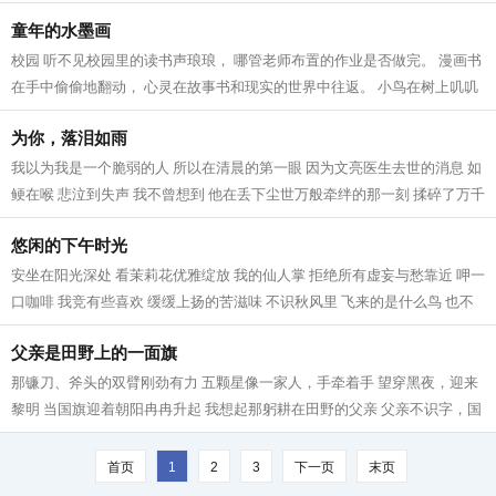
不好 老师也不急 妈妈也不恼...
童年的水墨画
校园 听不见校园里的读书声琅琅， 哪管老师布置的作业是否做完。 漫画书
在手中偷偷地翻动， 心灵在故事书和现实的世界中往返。 小鸟在树上叽叽
喳喳地叫， 也想去操场上奔跑和海...
为你，落泪如雨
我以为我是一个脆弱的人 所以在清晨的第一眼 因为文亮医生去世的消息 如
鲠在喉 悲泣到失声 我不曾想到 他在丢下尘世万般牵绊的那一刻 揉碎了万千
人的心 没有一条善良的血脉不疼...
悠闲的下午时光
安坐在阳光深处 看茉莉花优雅绽放 我的仙人掌 拒绝所有虚妄与愁靠近 呷一
口咖啡 我竞有些喜欢 缓缓上扬的苦滋味 不识秋风里 飞来的是什么鸟 也不
知为何 停驻在我的窗沿 对着我不...
父亲是田野上的一面旗
那镰刀、斧头的双臂刚劲有力 五颗星像一家人，手牵着手 望穿黑夜，迎来
黎明 当国旗迎着朝阳冉冉升起 我想起那躬耕在田野的父亲 父亲不识字，国
歌也唱不好 这并不妨碍他“起来”...
首页
1
2
3
下一页
末页