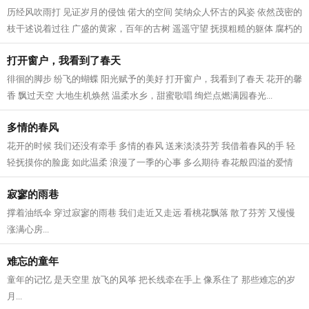
历经风吹雨打 见证岁月的侵蚀 偌大的空间 笑纳众人怀古的风姿 依然茂密的
枝干述说着过往 广盛的黄家，百年的古树 遥遥守望 抚摸粗糙的躯体 腐朽的
灵魂被掏空 无与伦比的生命传承...
打开窗户，我看到了春天
徘徊的脚步 纷飞的蝴蝶 阳光赋予的美好 打开窗户，我看到了春天 花开的馨
香 飘过天空 大地生机焕然 温柔水乡，甜蜜歌唱 绚烂点燃满园春光...
多情的春风
花开的时候 我们还没有牵手 多情的春风 送来淡淡芬芳 我借着春风的手 轻
轻抚摸你的脸庞 如此温柔 浪漫了一季的心事 多么期待 春花般四溢的爱情
与你在一起 不再问今夕何年 多情的...
寂寥的雨巷
撑着油纸伞 穿过寂寥的雨巷 我们走近又走远 看桃花飘落 散了芬芳 又慢慢
涨满心房...
难忘的童年
童年的记忆 是天空里 放飞的风筝 把长线牵在手上 像系住了 那些难忘的岁
月...