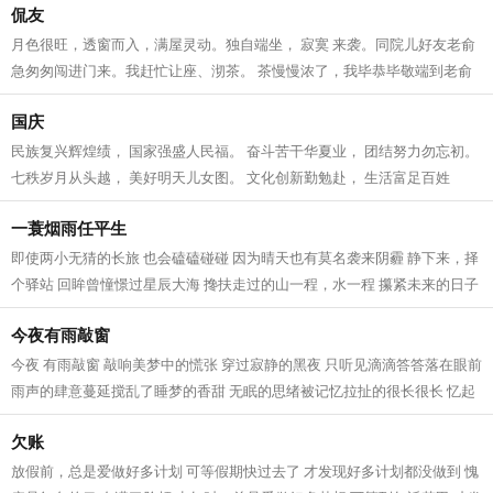
侃友
月色很旺，透窗而入，满屋灵动。独自端坐， 寂寞 来袭。同院儿好友老俞
急匆匆闯进门来。我赶忙让座、沏茶。 茶慢慢浓了，我毕恭毕敬端到老俞
手上。老俞象往常一样，边谢坐边儒...
国庆
民族复兴辉煌绩， 国家强盛人民福。 奋斗苦干华夏业， 团结努力勿忘初。
七秩岁月从头越， 美好明天儿女图。 文化创新勤勉赴， 生活富足百姓
途。...
一蓑烟雨任平生
即使两小无猜的长旅 也会磕磕碰碰 因为晴天也有莫名袭来阴霾 静下来，择
个驿站 回眸曾憧憬过星辰大海 搀扶走过的山一程，水一程 攥紧未来的日子
把彼此交给时间 交给阳光 交给爱...
今夜有雨敲窗
今夜 有雨敲窗 敲响美梦中的慌张 穿过寂静的黑夜 只听见滴滴答答落在眼前
雨声的肆意蔓延搅乱了睡梦的香甜 无眠的思绪被记忆拉扯的很长很长 忆起
儿时的无忧和童年 不知觉中已步...
欠账
放假前，总是爱做好多计划 可等假期快过去了 才发现好多计划都没做到 愧