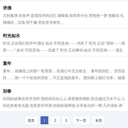
求佛
古刹孤僧 木鱼声 是我找寻的记忆 诵颂着 前世和今生 而恍然一梦 初醒后 礼
佛颂经，念珠 捋千遍 菩提里寻来世...
时光如水
时光 正在我们的手中溜去 如水 不经意地—— 消失了 时光 正在“滴答——滴
答——” 如水 不经意地—— 流逝了 时光 正在舞动 如水 不经意地—— 溜走
了 时光 无影无踪 如水 消逝极...
童年
童年， 就像纸上的那一笔黑墨， 在我心中无法散去， 童年的回忆， 历历在
目…… 那一个个欢快的背影， 不正是我的童年。 爬到树上摘叮当果； 猫着
腰在小河里捉鱼； 在金黄的麦田...
别春
你我的故事还未开启时 我把你挂在心上 昼夜翘首期盼 思念越过万水千山 人
间总有春色无疆 也有若许苦酒 你我坐落两端 分享各自的一樽 几许清欢 调
和着你我 春风一再吹上头 我们在...
首页
1
2
3
下一页
末页