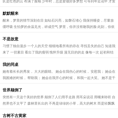
疚是红色的云 布满了脸颊 少年时，总是爱做好多梦想 可等到年近花甲 才发
现好多梦想原来都很可笑 怅惘是...
默默醒来
醒来，梦里的情节深刻在目 如钻石闪亮，如磐石堵心 我保持睡姿，尽量放
缓呼吸 生怕梦的余温见光，碎成空气 梦里，你并没有吻我的脸 此刻，你依
然没有在我身边 你也并没有答应，...
不是故意
习惯了独自漫步 一个人的天空 细细地看所有的存在 寻找丢失的自己 知道我
来了 一切素目 看出了我的瘦弱 憔悴升级 漫无目的的走 像每一次 起初和结
果都是无 只是静静的看 不知道有...
我的同桌
她有着长长的秀发， 大大的眼睛。 她会在我伤心的时候， 安慰我； 她会在
我困难的时候， 帮助我； 她会在我开心的时候， 和我一起大笑。 她不是千
金豪门的大小姐， 但却像女王范...
世界颠倒了
突然有一天这个美好的世界 颠倒了人们用手走路 用耳朵说话 用嘴来聆听 自
然界也不太平了 森林里长出的 不再是绿绿的小草，高大的树木 而是轻飘飘
的白云 动物界也不太平了 一向有...
古树不古黄家