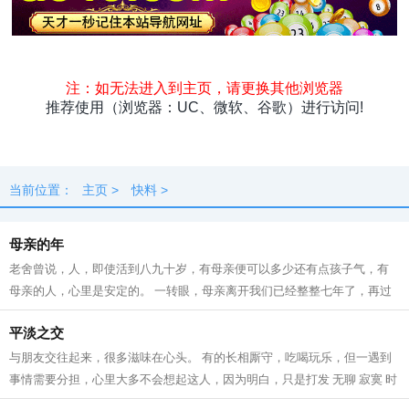
头条
原创
资讯
热点
专题
最新
快料
独闻
本地
当前位置：
主页
>
快料
>
母亲的年
老舍曾说，人，即使活到八九十岁，有母亲便可以多少还有点孩子气，有
母亲的人，心里是安定的。 一转眼，母亲离开我们已经整整七年了，再过
一个多月就是2022年的春节了，我更加...
平淡之交
与朋友交往起来，很多滋味在心头。 有的长相厮守，吃喝玩乐，但一遇到
事情需要分担，心里大多不会想起这人，因为明白，只是打发 无聊 寂寞 时
光的玩伴而已。有的不常见面，但逢...