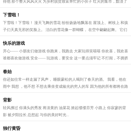
得他 那个整天风风火火 为乡村脱贫致富奔忙的小伙子 红火的集市，黯淡了
昔日的愁绪和叹息 一路上的牵挂...
下雪啦！
下雪啦！下雪啦！ 漫天飞舞的雪花 纷纷扬扬地飘落在 屋顶上、树枝上 和孩
子们天真无邪的笑脸上。 洁白的雪花像一群蝴蝶， 在空中翩翩起舞。 它们
是调皮捣蛋的小精灵， 把汽车藏...
快乐的游戏
开心—— 小朋友们做游戏 你跑来，我跑去 大家玩得笑嘻嘻 你欢喜，我欢喜
谁都喜欢做游戏 安全—— 玩游戏，要安全 这一要点须牢记 不打闹，不拥挤
人身安全须铭记 智慧—— 玩游...
春始
你还如往常一样走漏了风声， 睡眼蒙松的人喝到了春天的酒。 我看，他在
雨中 我想 ，他不想 不想去乘坐变成输光的穷人的车 因为他的所有都将在路
途中逝去 如少年春光，一生乍泄一...
背影
轻风拂过 你满头的秀发 将淡黄的 油菜花 掀起缕缕芬芳 小路上 你寂寥的背
影 被夕阳拉长 总想起 与你的美好时光...
独行黄昏