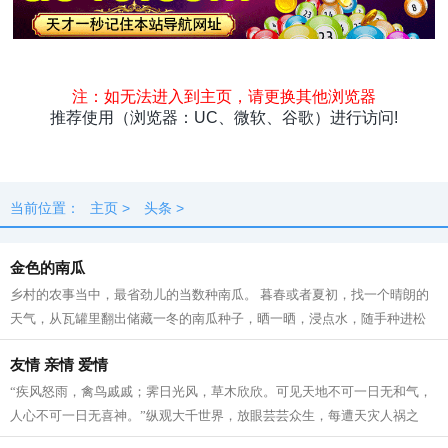
头条
原创
资讯
热点
专题
最新
快料
独闻
本地
当前位置：
主页
>
头条
>
金色的南瓜
乡村的农事当中，最省劲儿的当数种南瓜。 暮春或者夏初，找一个晴朗的
天气，从瓦罐里翻出储藏一冬的南瓜种子，晒一晒，浸点水，随手种进松
软的泥土里。南瓜野性、皮实，对土壤...
友情 亲情 爱情
“疾风怒雨，禽鸟戚戚；霁日光风，草木欣欣。可见天地不可一日无和气，
人心不可一日无喜神。”纵观大千世界，放眼芸芸众生，每遭天灾人祸之
事，每逢生命攸关之际，每遇窘境困...