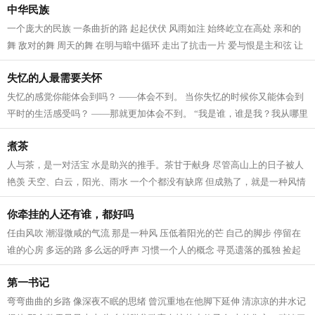
中华民族
一个庞大的民族 一条曲折的路 起起伏伏 风雨如注 始终屹立在高处 亲和的
舞 敌对的舞 周天的舞 在明与暗中循环 走出了抗击一片 爱与恨是主和弦 让
铁与血成为波澜 破与立交织 信手拈...
失忆的人最需要关怀
失忆的感觉你能体会到吗？ ——体会不到。 当你失忆的时候你又能体会到
平时的生活感受吗？ ——那就更加体会不到。 “我是谁，谁是我？我从哪里
来……” 生活的许多问题总是让...
煮茶
人与茶，是一对活宝 水是助兴的推手。茶甘于献身 尽管高山上的日子被人
艳羡 天空、白云，阳光、雨水 一个个都没有缺席 但成熟了，就是一种风情
被人揉搓杀青 被高温淬炼 一点一...
你牵挂的人还有谁，都好吗
任由风吹 潮湿微咸的气流 那是一种风 压低着阳光的芒 自己的脚步 停留在
谁的心房 多远的路 多么远的呼声 习惯一个人的概念 寻觅遗落的孤独 捡起
陌生使者的低沉 刷洗心影中的声息...
第一书记
弯弯曲曲的乡路 像深夜不眠的思绪 曾沉重地在他脚下延伸 清凉凉的井水记