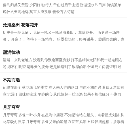
倦鸟归巢又黄昏 夕阳好 独行人 千山过后千山远 潺潺流水昨日声 何惧孤单
说什么天高地远 莫言大漠孤烟 善爱万古诗篇...
沧海桑田 花落花开
历史是一场见证， 见证一轮又一轮沧海桑田， 花落花开。 历史是一场序
幕， 开启了， 等待下一场精彩。 粉墨登场的，终将谢幕， 踯躅而去的，也
成回忆。 青山遮不住，毕竟东流去...
甜润律动
清晨，来到老地方 没看到你飘逸而至身影 打不起精神太阳和我一起走顾右
盼 摁不住眺望 是昨天的疲倦 还是触碰到了敏感的那个词 死亡尚需证明 迷
惑荒唐 离去的那人 卸去了一身的疲...
不期而遇
记得在那个 落花纷飞的季节 在人来人往的路口 与你不期而遇 看似无意却有
意 沉浸于回味的痴迷 平静的心 从此荡起一丝涟漪 如果不相信缘分 不期而
遇又算作什么 邂逅在相同的路上...
月牙弯弯
月牙弯弯 多像一叶小舟 在星海中摆渡 不知是谁站在船头，点着星光划桨 从
此岸驶向彼岸 月牙弯弯 多像父亲的渔船 在茫茫凤湖上 轻轻摇起橹，放喉着