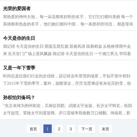
渔歌 摇落了满天星辰 月牙弯弯...
光荣的爱国者
我热爱的神州大地， 每一朵花都有好听的名字， 它们它们都叫美丽 每一个
英雄都有热血的名字， 他们她们都叫中国， 每一条慈祥的河流， 都是母亲
最爱的河流， 每一句优美的语言，...
今天是你的生日
我记得 今天是你的生日 那面五星红旗 迎着风浪 踩着鲜血 从枪林弹雨中走
来 在天安门广场上迎风飘扬 我记得 今天是你的生日 一个湘江男儿 书写着
二万五千里的长诗 登上天安门城楼...
又是一年下雪季
时间总是比我们行走的步伐快，还记得去年滑雪的场景，不知不觉中有到
了2015年下雪的季节，窗外，放眼望去，茫茫戈壁滩还有未化完的雪，他
们总是将大地装饰成白色，等雪快要化完...
孙权怕刘备吗？
“先主表琦为荆州刺史，又南征四郡。武陵太守金旋、长沙太守韩玄、桂阳
太守赵范、零陵太守刘度皆降。庐江雷绪率部曲数万口稽颡。琦病死，群
下推先主为荆州牧，治公安。权稍畏...
首页
1
2
3
下一页
末页