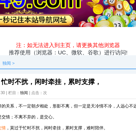
原创
资讯
热点
快料
独闻
本地
独闻
>
：忙时不扰，闲时牵挂，累时支撑，
:30 | 栏目：
独闻
| 点击：
次
好的关系，不一定朝夕相处，形影不离，但一定是天冷情不冷，人远心不
是交情；不离不弃的，是交心。
友情
，莫过于忙时不扰，闲时牵挂，累时支撑，难时陪伴。