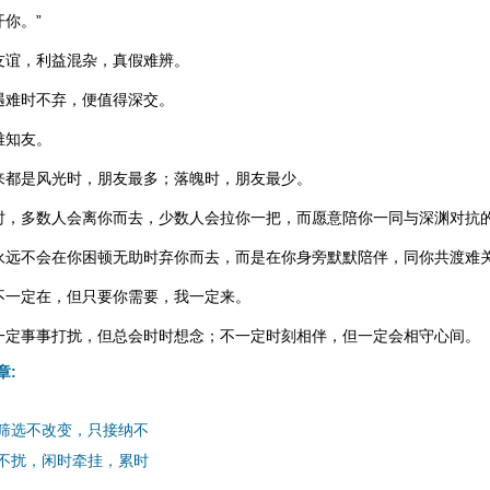
你。”
友谊，利益混杂，真假难辨。
遇难时不弃，便值得深交。
难知友。
来都是风光时，朋友最多；落魄时，朋友最少。
时，多数人会离你而去，少数人会拉你一把，而愿意陪你一同与深渊对抗
永远不会在你困顿无助时弃你而去，而是在你身旁默默陪伴，同你共渡难
不一定在，但只要你需要，我一定来。
一定事事打扰，但总会时时想念；不一定时刻相伴，但一定会相守心间。
章:
筛选不改变，只接纳不
不扰，闲时牵挂，累时