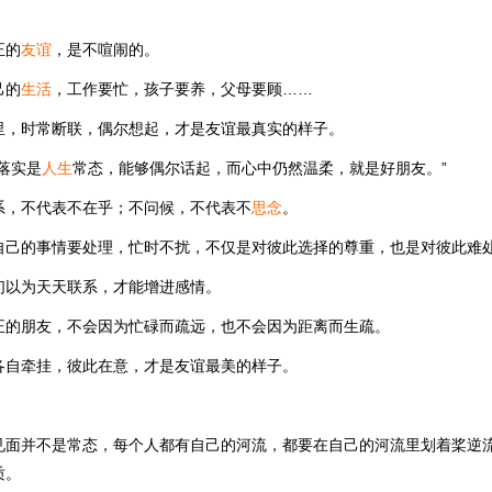
正的
友谊
，是不喧闹的。
己的
生活
，工作要忙，孩子要养，父母要顾……
里，时常断联，偶尔想起，才是友谊最真实的样子。
落实是
人生
常态，能够偶尔话起，而心中仍然温柔，就是好朋友。”
系，不代表不在乎；不问候，不代表不
思念
。
自己的事情要处理，忙时不扰，不仅是对彼此选择的尊重，也是对彼此难
们以为天天联系，才能增进感情。
正的朋友，不会因为忙碌而疏远，也不会因为距离而生疏。
各自牵挂，彼此在意，才是友谊最美的样子。
见面并不是常态，每个人都有自己的河流，都要在自己的河流里划着桨逆
质。