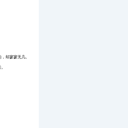
的，却寥寥无几。
关。