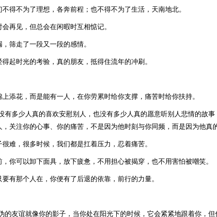
们不得不为了理想，各奔前程；也不得不为了生活，天南地北。
时会再见，但总会在闲暇时互相惦记。
漏，筛走了一段又一段的感情。
经得起时光的考验，真的朋友，抵得住流年的冲刷。
锦上添花，而是能有一人，在你劳累时给你支撑，痛苦时给你扶持。
“没有多少人真的喜欢安慰别人，也没有多少人真的愿意听别人悲情的故事
人，关注你的心事、你的痛苦，不是因为他时刻与你同频，而是因为他真的
子很难，很多时候，我们都是扛着压力，忍着痛苦。
前，你可以卸下面具，放下疲惫，不用担心被揭穿，也不用害怕被嘲笑。
只要有那个人在，你便有了后退的依靠，前行的力量。
虚伪的友谊就像你的影子，当你处在阳光下的时候，它会紧紧地跟着你，但