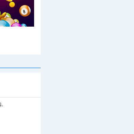
专题
远。