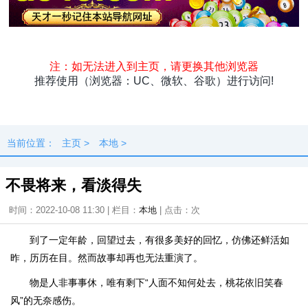
头条
原创
资讯
热点
专题
最新
快料
独闻
本地
当前位置：
主页
>
本地
>
不畏将来，看淡得失
时间：2022-10-08 11:30 | 栏目：
本地
| 点击：
次
到了一定年龄，回望过去，有很多美好的回忆，仿佛还鲜活如
昨，历历在目。然而故事却再也无法重演了。
物是人非事事休，唯有剩下“人面不知何处去，桃花依旧笑春
风”的无奈感伤。