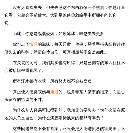
没有人喜欢失去，但失去感这个东西就像一个黑洞，你越盯着
它看，它越会不断放大。大到足以使你忽略手中所拥有的其它一
切。
为此，你总是战战兢兢，如履薄冰，唯恐失去更多。
你也忘了
快乐
的滋味，每天只做一件事，掰着手指头细数过往
所失去的种种，然后自怜自伤。可真相显然不全是如此。
在失去的同时，我们其实也有所得，只是已拥有的东西往往不
会被珍惜被重视罢了。
所有汗水都有收获，所有努力都不会被辜负。
真正使人感觉哀伤与
难过
的，也并非某人某事的结束，而是心
头留存的欲望与不甘。
为什么别人轻易可以得到的，我却偏偏要失去？为什么留在原
地的人总是自己，为什么满腔期待换来的都只有辜负？
这些问题当然不会有答案，它只会把人绕进执念的牢笼里，不