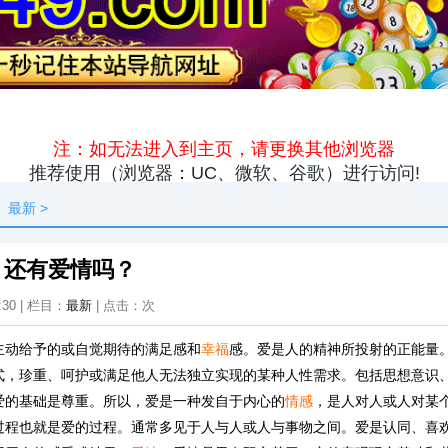
原创
资讯
热点
快料
独闻
本地
最新
>
？还有爱情吗？
:30 | 栏目：
最新
| 点击：
次
主动给予的或自觉期待的满足感和
幸福
感。爱是人的精神所投射的正能量
式，珍重、呵护或满足他人无法独立实现的某种人性需求。包括思想意识
爱的基础是尊重。所以，爱是一种发自于内心的
情感
，是人对人或人对某
过程也就是爱的过程。通常多见于人与人或人与事物之间。爱是认同、喜