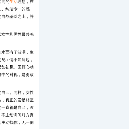
共同的
生活
理想，在
久、纯洁专一的感
的自然基础之上，并
代女性和男性最共鸣
的水面有了波澜，生
初见：情不知所起，
只如初见。回顾心动
群中的对视，是勇敢
的自己。同样，女性
方，真正的爱是相互
的一直都是自己，没
。不主动询问对方真
会主动找你，无一例