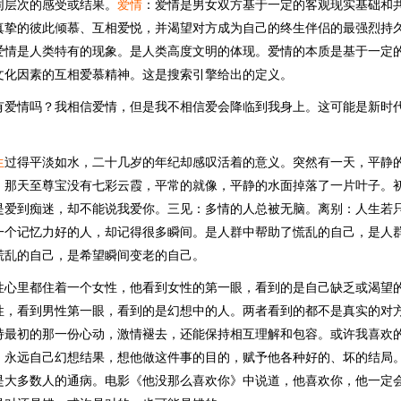
同层次的感受或结果。
爱情
：爱情是男女双方基于一定的客观现实基础和
真挚的彼此倾慕、互相爱悦，并渴望对方成为自己的终生伴侣的最强烈持
爱情是人类特有的现象。是人类高度文明的体现。爱情的本质是基于一定
文化因素的互相爱慕精神。这是搜索引擎给出的定义。
有爱情吗？我相信爱情，但是我不相信爱会降临到我身上。这可能是新时
生
过得平淡如水，二十几岁的年纪却感叹活着的意义。突然有一天，平静
。那天至尊宝没有七彩云霞，平常的就像，平静的水面掉落了一片叶子。
是爱到痴迷，却不能说我爱你。三见：多情的人总被无脑。离别：人生若
一个记忆力好的人，却记得很多瞬间。是人群中帮助了慌乱的自己，是人
慌乱的自己，是希望瞬间变老的自己。
性心里都住着一个女性，他看到女性的第一眼，看到的是自己缺乏或渴望
性，看到男性第一眼，看到的是幻想中的人。两者看到的都不是真实的对
持最初的那一份心动，激情褪去，还能保持相互理解和包容。或许我喜欢
，永远自己幻想结果，想他做这件事的目的，赋予他各种好的、坏的结局
是大多数人的通病。电影《他没那么喜欢你》中说道，他喜欢你，他一定