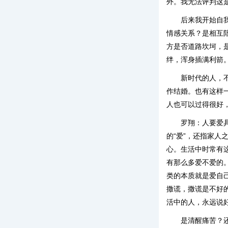
外。我无法评判这
后来我开始自
情感关系？是相互
方是否道路坎坷，
绊，浑身插满利箭
新时代的人，
作结婚。也有这样
人也可以过得很好
罗翔：人要爱
的“爱”，还指家人
心。生活中时常有
有那么多爱不爱的
类的本质就是爱自
撒谎，撒谎是不好
活中的人，永远说
是清醒痛苦？