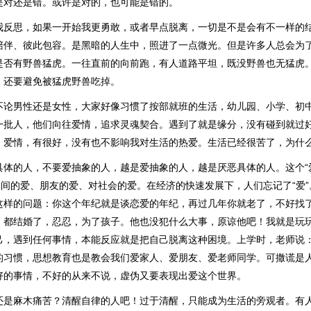
是对还是错。或许是对的，也可能是错的。
我反思，如果一开始我更勇敢，或者早点脱离，一切是不是会有不一样的
陪伴、彼此包容。是黑暗的人生中，照进了一点微光。但是许多人总会为
是否有野兽猛虎。一往直前的向前跑，有人道路平坦，既没野兽也无猛虎
。还要避免被猛虎野兽吃掉。
不论男性还是女性，大家好像习惯了按部就班的生活，幼儿园、小学、初
一批人，他们向往爱情，追求灵魂契合。遇到了就是缘分，没有碰到就过
，爱情，有很好，没有也不影响我对生活的热爱。生活已经很苦了，为什
具体的人，不要爱抽象的人，越是爱抽象的人，越是厌恶具体的人。这个“
之间的爱、朋友的爱、对社会的爱。在经济的快速发展下，人们忘记了“爱
这样的问题：你这个年纪就是谈恋爱的年纪，再过几年你就老了，不好找
。都结婚了，忍忍，为了孩子。他也没犯什么大事，原谅他吧！我就是玩
己，遇到任何事情，本能反应就是把自己脱离这种困境。上学时，老师说
的习惯，思想教育也是教会我们爱家人、爱朋友、爱老师同学。可撒谎是
好的事情，不好的从来不说，虚伪又要表现出爱这个世界。
还是麻木痛苦？清醒自律的人吧！过于清醒，只能成为生活的旁观者。有