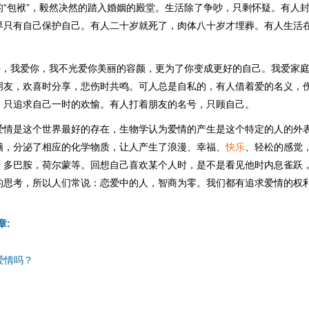
的“包袱”，毅然决然的踏入婚姻的殿堂。生活除了争吵，只剩怀疑。有人
界只有自己保护自己。有人二十岁就死了，肉体八十岁才埋葬。有人生活
责任，我爱你，我不光爱你美丽的容颜，更为了你变成更好的自己。我爱家
朋友，欢喜时分享，悲伤时共鸣。可人总是自私的，有人借着爱的名义，
，只追求自己一时的欢愉。有人打着朋友的名号，只顾自己。
爱情是这个世界最好的存在，生物学认为爱情的产生是这个特定的人的外
脑，分泌了相应的化学物质，让人产生了浪漫、幸福、
快乐
、轻松的感觉
：多巴胺，荷尔蒙等。回想自己喜欢某个人时，是不是看见他时内息雀跃
的思考，所以人们常说：恋爱中的人，智商为零。我们都有追求爱情的权
章:
爱情吗？