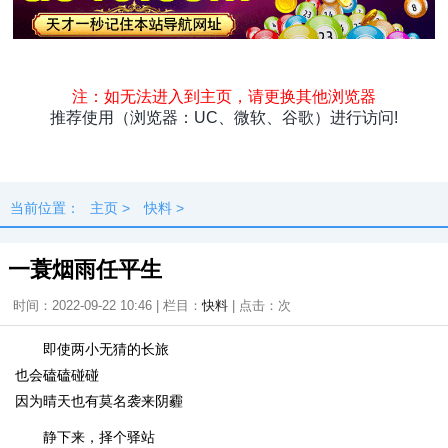
头条
原创
资讯
热点
专题
最新
快料
独闻
本地
当前位置：
主页
>
快料
>
一蓑烟雨任平生
时间：2022-09-22 10:46 | 栏目：
快料
| 点击：
次
即使两小无猜的长旅
也会磕磕碰碰
因为晴天也有莫名袭来阴霾
静下来，择个驿站