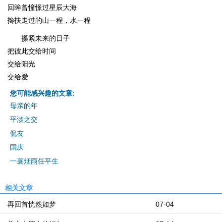
回眸曾憧憬过星辰大海
搀扶走过的山一程，水一程
攥紧未来的日子
把彼此交给时间
交给阳光
交给爱
您可能感兴趣的文章:
母亲的年
平淡之交
侃友
国庆
一蓑烟雨任平生
相关文章
再回首恍然如梦
07-04