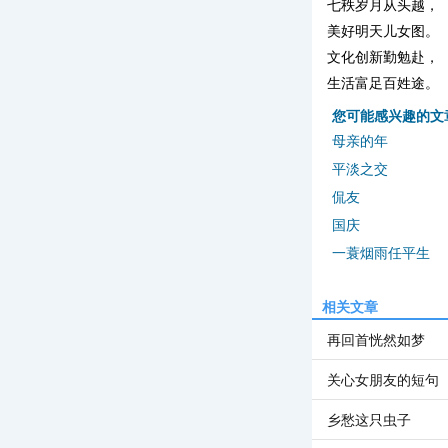
七秩岁月从头越，
美好明天儿女图。
文化创新勤勉赴，
生活富足百姓途。
您可能感兴趣的文
母亲的年
平淡之交
侃友
国庆
一蓑烟雨任平生
相关文章
再回首恍然如梦
关心女朋友的短句
乡愁这只虫子