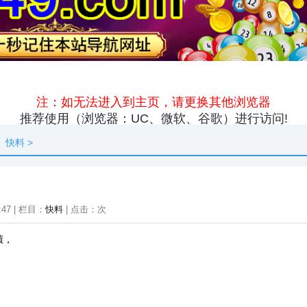
原创
资讯
热点
快料
独闻
本地
快料
>
:47 | 栏目：
快料
| 点击：
次
绩，