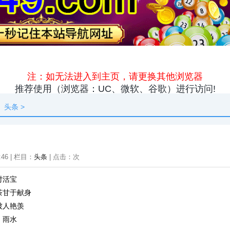
原创
资讯
热点
快料
独闻
本地
头条
>
:46 | 栏目：
头条
| 点击：
次
对活宝
茶甘于献身
被人艳羡
、雨水