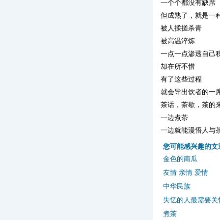
一个个都没有缺席
但成熟了，就是一
被人揉搓杀青
被高温淬炼
一点一点渗透自己
却在所不惜
有了这些过程
就会导出饮者的一
茶话，茶歇，茶的
一边煮茶
一边就能漫悟人与
您可能感兴趣的文
金色的南瓜
友情 亲情 爱情
中华民族
失忆的人最需要关
煮茶