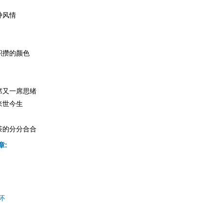
种风情
积攒的颜色
席又一席思绪
来世今生
茶的分分合合
章:
怀