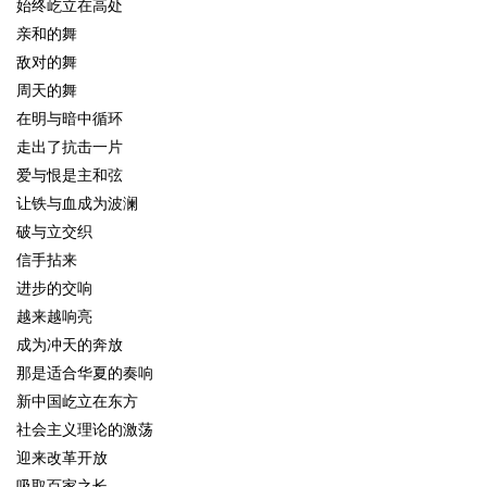
始终屹立在高处
亲和的舞
敌对的舞
周天的舞
在明与暗中循环
走出了抗击一片
爱与恨是主和弦
让铁与血成为波澜
破与立交织
信手拈来
进步的交响
越来越响亮
成为冲天的奔放
那是适合华夏的奏响
新中国屹立在东方
社会主义理论的激荡
迎来改革开放
吸取百家之长