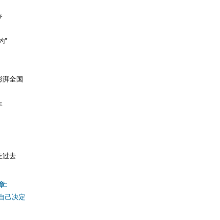
春
约”
澎湃全国
年
走过去
章:
自己决定