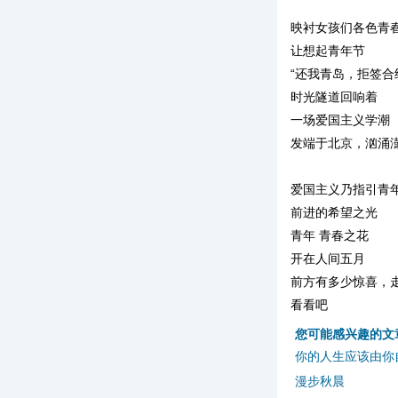
映衬女孩们各色青
让想起青年节
“还我青岛，拒签合
时光隧道回响着
一场爱国主义学潮
发端于北京，汹涌
爱国主义乃指引青
前进的希望之光
青年 青春之花
开在人间五月
前方有多少惊喜，
看看吧
您可能感兴趣的文
你的人生应该由你
漫步秋晨