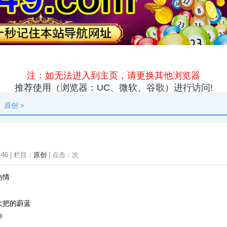
原创
资讯
热点
快料
独闻
本地
原创
>
:46 | 栏目：
原创
| 点击：
次
热情
大把的蔚蓝
华