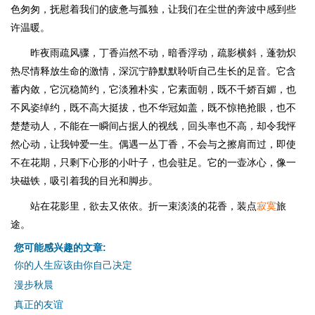
色匆匆，抚慰着我们的疲惫与孤独，让我们在尘世的奔波中感到些
许温暖。
昨夜雨疏风骤，丁香岿然不动，暗香浮动，疏影横斜，蓬勃炽
热尽情释放生命的激情，深沉宁静默默聆听自己生长的足音。它含
蓄内敛，它沉稳简约，它淡雅朴实，它素面朝，既不千娇百媚，也
不风姿绰约，既不高大挺拔，也不华冠如盖，既不惊艳抢眼，也不
楚楚动人，不能在一瞬间占据人的视线，回头率也不高，却令我怦
然心动，让我钟爱一生。偶遇一丛丁香，不会与之擦肩而过，即使
不在花期，只剩下心形的小叶子，也会驻足。它的一壶冰心，像一
块磁铁，吸引着我的目光和脚步。
站在花影里，欲去又依依。折一束淡淡的花香，装点
寂寞
旅
途。
您可能感兴趣的文章:
你的人生应该由你自己决定
漫步秋晨
真正的友谊