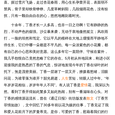
喜。捱过雪片飞扬，走过杏花春雨，用心生长孕蕾开花，表面弱不
禁风，骨子里却铁骨铮铮。几度草树斜阳，几段烟雨花色，没有纷
扰，只有一颗自由自在的心，悠然地雕刻着时光。
十余年，丁香才长一人多高，也非一日之功啊！它有静静的热
烈，不动声色的倔强。沙尘暴来袭，无动于衷地傲然挺立；风吹雨
打，一脸的坦然和笃定。它以平凡的模样在大地上缓慢而平静地不
停生长，它们中哪一朵都是不平凡的。每一朵淡紫色的小花瓣，都
有自己的小心思和美好意愿。这么多年它一直陪伴、守候在窗外，
我几乎怨恨自己竟然忽略了它的存在。5月初从外地回来，刚进小区
迎接我的是熟悉的丁香的气息，惊讶地发现今年的丁香在绿叶的衬
托下，煞是茂密美丽。丁香一层谢了一层又开，撩拨着愁绪，泪眼
问花，为谁零落为谁开？韶光易逝，
人生
苦短，转眼人过中年。“年
年岁岁花相似，岁岁年年人不同”。有人说丁香是
爱情
花，我深以为
然。看到丁香开得如此繁多又如此热闹，别有一番滋味在心头。对
丁香的感情源远流长，曾在《通辽日报》街坊版发表
散文
《丁香芳
菲情如故》，文中回忆了30多年前以花为媒的往事，丁香见证了我
和爱人花前月下的罗曼蒂克。是你，可爱的丁香，慰藉着我们的行