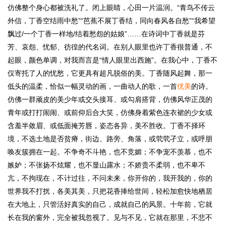
仿佛整个身心都被洗礼了。闭上眼睛，心田一片温润。“青鸟不传云
外信，丁香空结雨中愁”“芭蕉不展丁香结，同向春风各自愁”“我希望
飘过/一个丁香一样地/结着愁怨的姑娘”……在诗词中丁香就是芬
芳、哀怨、忧郁、彷徨的代名词。在别人眼里也许丁香很普通，不
起眼，颜色单调，对我而言是“情人眼里出西施”。在我心中，丁香不
仅寄托了人的忧愁，它更具有超凡脱俗的美。丁香随风起舞，那一
低头的温柔，恰似一幅灵动的画，一曲动人的歌，一首
优美
的诗。
仿佛一群顽皮的美少年或交头接耳、或勾肩搭背，仿佛风华正茂的
青年或打打闹闹、或前仰后合大笑，仿佛身着紫色连衣裙的少女或
含羞半敛眉、或低面掩芳唇，姿态各异，美不胜收。丁香不择环
境，不选土地是否贫瘠，街边、路旁、角落，或茕茕孑立，或呼朋
唤友簇拥在一起。不争奇不斗艳，也不竞媚；不争宠不羡慕，也不
嫉妒；不张扬不炫耀，也不显山露水；不娇贵不柔弱，也不卑不
亢，不拘现在，不计过往，不问未来，你开你的，我开我的，你的
世界我不打扰，各美其美，只把花香捧给世间，轻松加愈快地栖居
在大地上，只管活好真实的自己，成就自己的风景。十年前，它就
长在我的窗外，完全被我忽视了。见与不见，它就在那里，不悲不