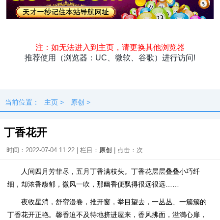
头条
原创
资讯
热点
专题
最新
快料
独闻
本地
当前位置：
主页
>
原创
>
丁香花开
时间：2022-07-04 11:22 | 栏目：
原创
| 点击：
次
人间四月芳菲尽，五月丁香满枝头。丁香花层层叠叠小巧纤
细，却浓香馥郁，微风一吹，那幽香便飘得很远很远……
夜收星消，舒帘漫卷，推开窗，举目望去，一丛丛、一簇簇的
丁香花开正艳。馨香迫不及待地挤进屋来，香风拂面，溢满心扉，