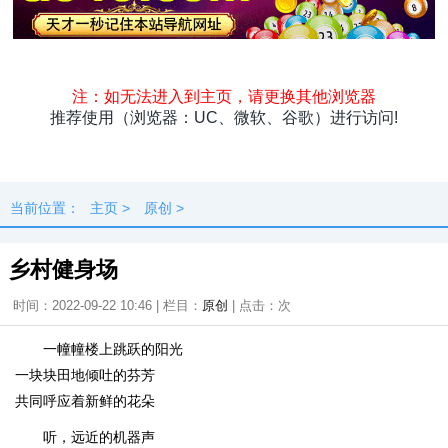
头条
原创
资讯
热点
专题
最新
快料
独闻
本地
当前位置：
主页
>
原创
>
乡村健身场
时间：2022-09-22 10:46 | 栏目：
原创
| 点击：
次
一幢幢楼上跳跃的阳光
一块块田地倾吐的芬芳
共同呼应着新鲜的花朵
听，远近的机器声