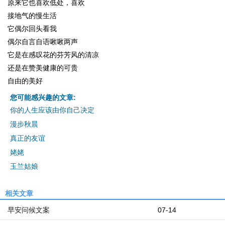
原来它也喜欢低处，喜欢
接地气的慢生活
它偶尔回头看我
偶尔自言自语啾啾两声
它是在感叹花的芬芳风的清凉
还是在赞美健康的可贵
自由的美好
您可能感兴趣的文章:
你的人生应该由你自己决定
漫步秋晨
真正的友谊
姥姥
玉兰姑娘
相关文章
早安问候文案
07-14