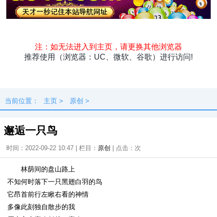
头条
原创
资讯
热点
专题
最新
快料
独闻
本地
当前位置：
主页
>
原创
>
邂逅一只鸟
时间：2022-09-22 10:47 | 栏目：
原创
| 点击：
次
林荫间的盘山路上
不知何时落下一只黑翅白羽的鸟
它昂首前行左瞅右看的神情
多像此刻独自散步的我