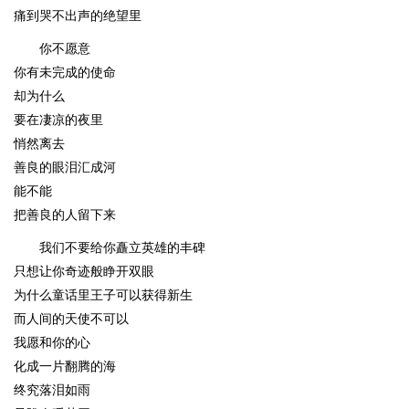
痛到哭不出声的绝望里
你不愿意
你有未完成的使命
却为什么
要在凄凉的夜里
悄然离去
善良的眼泪汇成河
能不能
把善良的人留下来
我们不要给你矗立英雄的丰碑
只想让你奇迹般睁开双眼
为什么童话里王子可以获得新生
而人间的天使不可以
我愿和你的心
化成一片翻腾的海
终究落泪如雨