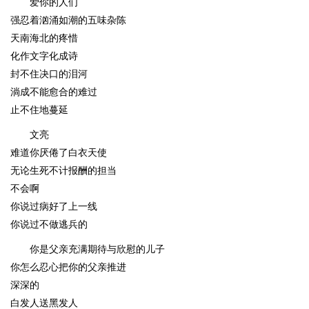
爱你的人们
强忍着汹涌如潮的五味杂陈
天南海北的疼惜
化作文字化成诗
封不住决口的泪河
淌成不能愈合的难过
止不住地蔓延
文亮
难道你厌倦了白衣天使
无论生死不计报酬的担当
不会啊
你说过病好了上一线
你说过不做逃兵的
你是父亲充满期待与欣慰的儿子
你怎么忍心把你的父亲推进
深深的
白发人送黑发人