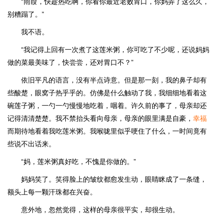
“雨葭，快趁热吃啊，你看你最近老败胃口，你妈弄了这么久，
别糟蹋了。”
我不语。
“我记得上回有一次煮了这莲米粥，你可吃了不少呢，还说妈妈
做的菜最美味了，快尝尝，还对胃口不？”
依旧平凡的语言，没有半点诗意。但是那一刻，我的鼻子却有
些酸楚，眼窝子热乎乎的。仿佛是什么触动了我，我细细地看着这
碗莲子粥，一勺一勺慢慢地吃着，咽着。许久前的事了，母亲却还
记得清清楚楚。我不禁抬头看向母亲，母亲的眼里满是自豪，
幸福
而期待地看着我吃莲米粥。我喉咙里似乎哽住了什么，一时间竟有
些说不出话来。
“妈，莲米粥真好吃，不愧是你做的。”
妈妈笑了。笑得脸上的皱纹都愈发生动，眼睛眯成了一条缝，
额头上每一颗汗珠都在兴奋。
意外地，忽然觉得，这样的母亲很平实，却很生动。