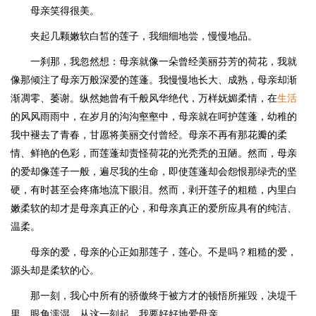
母亲笑得很美。
夹起几颗嫩软白皙的莲子，我细细地尝，慢慢地品。
一刹那，我忽然想：母亲就像一朵曾经美丽芬芳的荷花，我就
像那倾注了母亲万般深爱的莲蓬。我慢慢地长大、成熟，母亲却渐
渐凋零、萎谢。纵然她曾有千般风华绝代，万样妩媚柔情，在
生活
的风风雨雨中，在岁月的沟沟壑壑中，母亲就在呵护莲蓬，幼稚的
我中褪去了青春，甘愿将美丽交付曾经。母亲不再有那花瓣的柔
情、鲜艳的色彩，而莲蓬却责怪荷花的光秃秃的丑陋。然而，母亲
的爱却像莲子一般，遍尽我的生命，即使莲蓬却会怨恨那绿壳的坚
硬，有时甚至会疼痛地流下眼泪。然而，剥开莲子的粗糙，内里白
嫩柔软的却才是母亲真正的心，和母亲真正的爱所应具有的纯洁、
温柔。
母亲的爱，母亲的心正如那莲子，莲心。不是吗？粗糙的爱，
源头却是柔软的心。
那一刻，我心中所有的骄傲终于被方才的顿悟所摧毁，决堤千
里，眼角濡湿。从这一刻起，我要好好地爱母亲。