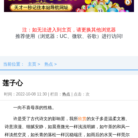
头条
原创
资讯
热点
专题
最新
快料
独闻
本地
当前位置：
主页
>
热点
>
莲子心
时间：2022-10-08 11:30 | 栏目：
热点
| 点击：
次
一向不喜母亲的性格。
许是受了古代诗文的影响罢，我所
欣赏
的女子多是温柔文雅、
诗意浪漫、细腻安静，如晨熹微光一样浅浅明媚，如午茶的和风一
样淡然空灵，如长青的落松一样沉稳端庄，如雨后的水芙一样莞尔