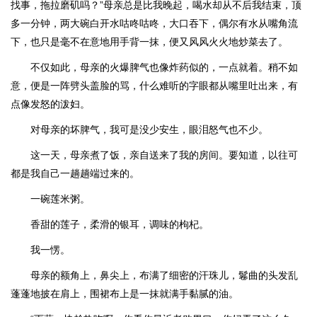
找事，拖拉磨矶吗？”母亲总是比我晚起，喝水却从不后我结束，顶
多一分钟，两大碗白开水咕咚咕咚，大口吞下，偶尔有水从嘴角流
下，也只是毫不在意地用手背一抹，便又风风火火地炒菜去了。
不仅如此，母亲的火爆脾气也像炸药似的，一点就着。稍不如
意，便是一阵劈头盖脸的骂，什么难听的字眼都从嘴里吐出来，有
点像发怒的泼妇。
对母亲的坏脾气，我可是没少安生，眼泪怒气也不少。
这一天，母亲煮了饭，亲自送来了我的房间。要知道，以往可
都是我自己一趟趟端过来的。
一碗莲米粥。
香甜的莲子，柔滑的银耳，调味的枸杞。
我一愣。
母亲的额角上，鼻尖上，布满了细密的汗珠儿，鬈曲的头发乱
蓬蓬地披在肩上，围裙布上是一抹就满手黏腻的油。