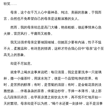
轻笑……
母亲，这个在千万人心中最神圣、纯洁、美丽的形象，于我而
言，自然也不免希望自己的母亲是这般淑雅的女人。
然而，我的母亲却总是高门大嗓，艳俗粗粝，做起事情来心急
火燎，雷厉风行，平庸而又粗鲁。
我无法强求母亲定要倾国倾城，但她至少要有内涵，性子不愠
不火，柔雅温和，有诗意的情调，这样才符合我心目中“母亲”这个至
高无上的形象。
却是不尽如意。
就拿早上喝水这事来说吧：每日清晨，我定是要洗净一只玻璃
杯，撒一小撮茶叶，用滚水泡了，便是一个晶莹纯净的世界。有
时，是苦荞的醇厚；有时，是雪菊的清甜；有时，是金银花茶的淡
雅悠扬……伴着袅袅的茶香，倚窗边纱帘，手捧一本薄书，读上那
么几段珠玑诗言，在早茶凉透之前饮去大半，再不慌不忙地开始一
天的繁琐。母亲却是不以为然，“喝个水还要一刻多钟，这不是没事