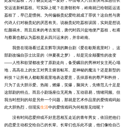
妃爱吃荔枝，为了杨贵妃这一爱好，不惜每天八百里快马加急往长
安运送新鲜荔枝。可实际上呢？在唐朝初年，岭南就已给朝廷运送
荔枝了，早已是惯例。为何偏杨贵妃爱吃就成了罪状？这自然与唐
代诗人们对杨贵妃的厌恶有关。说杨贵妃吃荔枝误国，实则是想说
红颜祸水。而且后来的考古发现，唐代时四川盆地便产荔枝，杜甫
与蔡襄也都认为荔枝是从四川运来的，并非岭南。
我曾在现场看过孟京辉导演的舞台剧《爱在歇斯底里时》。这
部剧改编自莎士比亚的《仲夏夜之梦》，却是完全颠覆性的改变
——人性和欲望都改变了原剧走向，备受瞩目的男神对女主死心塌
地，高高在上的女王对男主俯首帖耳。是神秘的魔法？还是新型的
科技？让所有人都歇斯底里地表达爱意，丢掉原有的尊严和矜持，
只为了去大胆示爱。热闹，燃爆，笑爆，脑洞大，先锋范儿十足是
这部剧的特点。而且小剧场座位无死角，互动容易，情绪同频。但
我当时想到的却是另外一个问题，那就是艺术作品里的爱情戏码如
此大胆热烈，但现实
生活
中的爱情戏码为何相形见绌呢？
没有时间恋爱抑或不好意思相互走近的青年男女，依旧把他们
的恋爱主动权交给自己的长辈。长辈们也乐此不疲，他们像给自己