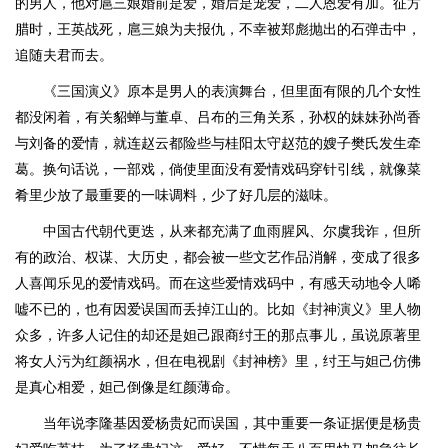
的男人，他对扈三娘婚前是爱，婚后是宠爱，二人恩爱有加。征方
腊时，王英战死，扈三娘为夫报仇，不幸被郑彪抛出的石弹击中，
追随夫君而去。
《三国演义》原本是男人的表演舞台，但里面有限的几个女性
都没闲着，有关貂蝉与董卓、吕布的三角关系，孙权的妹妹孙尚香
与刘备的爱情，就连赵云都险些与桂阳太守赵范的嫂子樊氏发生牵
葛。换句话说，一部戏，倘使里面没有爱情戏码穿针引线，就像菜
肴里少放了最重要的一味调料，少了好几层的滋味。
中国古代朝代更迭，从来都充满了血雨腥风、尔虞我诈，但所
有的政治、权谋、大历史，都会被一些文艺作品消解，变成了很多
人喜闻乐见的爱情戏码。而在这些爱情戏码中，有感天动地令人唏
嘘不已的，也有因爱误国而丢掉江山的。比如《封神演义》里人物
众多，许多人记住的却还是妲己跟商纣王的那点事儿，虽说原著里
将女人污为红颜祸水，但在电视剧《封神榜》里，纣王与妲己仿佛
是真心相爱，妲己倒像是红颜薄命。
当年说李隆基因爱杨贵妃而误国，其中重要一条证据便是杨贵