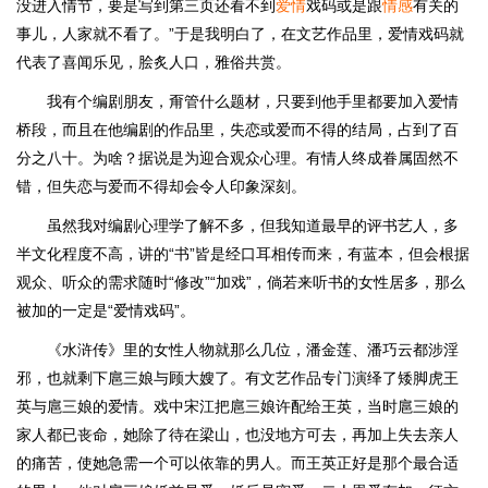
没进入情节，要是写到第三页还看不到
爱情
戏码或是跟
情感
有关的
事儿，人家就不看了。”于是我明白了，在文艺作品里，爱情戏码就
代表了喜闻乐见，脍炙人口，雅俗共赏。
我有个编剧朋友，甭管什么题材，只要到他手里都要加入爱情
桥段，而且在他编剧的作品里，失恋或爱而不得的结局，占到了百
分之八十。为啥？据说是为迎合观众心理。有情人终成眷属固然不
错，但失恋与爱而不得却会令人印象深刻。
虽然我对编剧心理学了解不多，但我知道最早的评书艺人，多
半文化程度不高，讲的“书”皆是经口耳相传而来，有蓝本，但会根据
观众、听众的需求随时“修改”“加戏”，倘若来听书的女性居多，那么
被加的一定是“爱情戏码”。
《水浒传》里的女性人物就那么几位，潘金莲、潘巧云都涉淫
邪，也就剩下扈三娘与顾大嫂了。有文艺作品专门演绎了矮脚虎王
英与扈三娘的爱情。戏中宋江把扈三娘许配给王英，当时扈三娘的
家人都已丧命，她除了待在梁山，也没地方可去，再加上失去亲人
的痛苦，使她急需一个可以依靠的男人。而王英正好是那个最合适