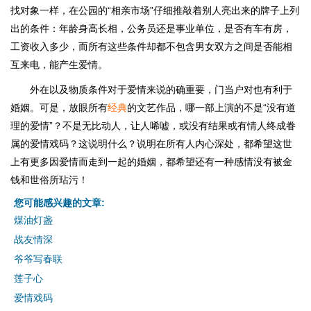
找对象一样，在公园的“相亲市场”仔细推敲着别人亮出来的牌子上列
出的条件：年龄身高长相，公务员还是事业单位，是否有车有房，
工资收入多少，而所有这些条件却都不包含男女双方之间是否能相
互来电，能产生爱情。
外在以及物质条件对于爱情来说的确重要，门当户对也有利于
婚姻。可是，放眼所有
经典
的文艺作品，哪一部上演的不是“没有道
理的爱情”？不是无比动人，让人唏嘘，或没有结果或有情人终成眷
属的爱情戏码？这说明什么？说明在所有人内心深处，都希望这世
上有更多因爱情而走到一起的婚姻，都希望还有一种感情没有被金
钱和世俗所玷污！
您可能感兴趣的文章:
煤油灯盏
战友情深
爷爷写春联
莲子心
爱情戏码