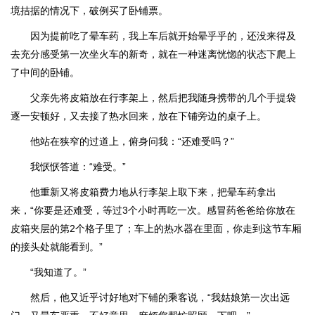
境拮据的情况下，破例买了卧铺票。
因为提前吃了晕车药，我上车后就开始晕乎乎的，还没来得及
去充分感受第一次坐火车的新奇，就在一种迷离恍惚的状态下爬上
了中间的卧铺。
父亲先将皮箱放在行李架上，然后把我随身携带的几个手提袋
逐一安顿好，又去接了热水回来，放在下铺旁边的桌子上。
他站在狭窄的过道上，俯身问我：“还难受吗？”
我恹恹答道：“难受。”
他重新又将皮箱费力地从行李架上取下来，把晕车药拿出
来，“你要是还难受，等过3个小时再吃一次。感冒药爸爸给你放在
皮箱夹层的第2个格子里了；车上的热水器在里面，你走到这节车厢
的接头处就能看到。”
“我知道了。”
然后，他又近乎讨好地对下铺的乘客说，“我姑娘第一次出远