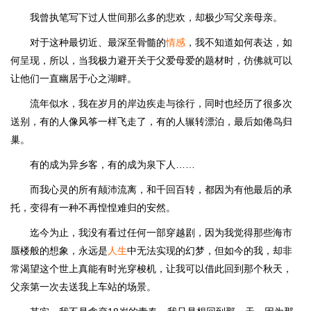
我曾执笔写下过人世间那么多的悲欢，却极少写父亲母亲。
对于这种最切近、最深至骨髓的
情感
，我不知道如何表达，如
何呈现，所以，当我极力避开关于父爱母爱的题材时，仿佛就可以
让他们一直幽居于心之湖畔。
流年似水，我在岁月的岸边疾走与徐行，同时也经历了很多次
送别，有的人像风筝一样飞走了，有的人辗转漂泊，最后如倦鸟归
巢。
有的成为异乡客，有的成为泉下人……
而我心灵的所有颠沛流离，和千回百转，都因为有他最后的承
托，变得有一种不再惶惶难归的安然。
迄今为止，我没有看过任何一部穿越剧，因为我觉得那些海市
蜃楼般的想象，永远是
人生
中无法实现的幻梦，但如今的我，却非
常渴望这个世上真能有时光穿梭机，让我可以借此回到那个秋天，
父亲第一次去送我上车站的场景。