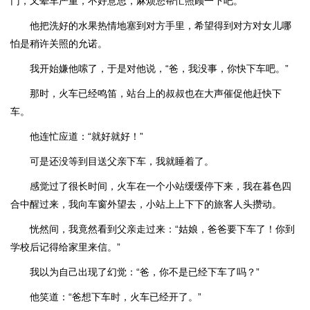
门，又晕车严重，不好意思，麻烦您帮忙照顾一下吧。”
他把洗好的水果热情地塞到对方手里，希望得到对方对女儿哪
怕是稍许关照的允诺。
我开始嫌他嗦了，于是对他说，“爸，我没事，你快下车吧。”
那时，火车已经鸣笛，站台上的叔叔也在大声催促他赶快下
车。
他连忙应道：“就好就好！”
可是还没等到目送父亲下车，我就睡着了。
感觉过了很长时间，火车在一个小站缓缓停下来，我在暮色四
合中醒过来，我向车窗外望去，小站上上下下的旅客人头攒动。
恍然间，我竟然看到父亲走过来：“姑娘，爸爸要下车了！你到
学校后记得给家里来信。”
我以为自己出现了幻觉：“爸，你不是已经下车了吗？”
他笑道：“爸想下车时，火车已经开了。”