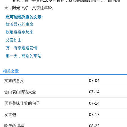
其实，我不是贪恋18岁的青春，我只是想回到那一天，因为那
天，阳光正好，父亲还年轻。
您可能感兴趣的文章:
娇若昙花的生命
炊烟袅袅乡愁来
父爱如山
万一有幸遭遇爱情
那一天，离别的车站
相关文章
文旅的意义
07-04
告白表白情话大全
07-14
形容美味佳肴的句子
07-14
发红包
07-17
吃货的境界
08-22