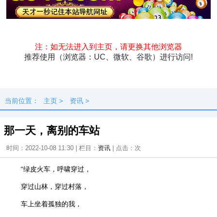
头条
原创
资讯
热点
专题
最新
快料
独闻
本地
当前位置：
主页
>
资讯
>
那一天，离别的车站
时间：2022-10-08 11:30 | 栏目：
资讯
| 点击：
次
“绿皮火车，呼啸穿过，
穿过山林，穿过村落，
车上坐着孤独的我，