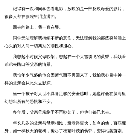
记得有一次和同学去看电影，放映的是一部反映母爱的影片，
很多人都在影院里泪流满面。
回去的路上，我一直在哭。
同学无法理解我持续不断的悲伤，无法理解我的那些突然涌上
心头的对人间一切离别的凄惶和担心。
我想起小时候父母吵架，想起在一个大雪纷飞的黄昏，我领着
弟弟去路口等父亲的情景。
我怕年少气盛的他会因赌气而不再回来了，我怕我心目中神一
样的父亲会从此失去影踪。
当一个孩子对人世不具备足够的安全感时，她也许会在脑海里
幻想出所有的恐惧和不安。
多年后，父亲母亲终于不再吵架了，但他们都已老去。
年长几岁的父亲与母亲相比，衰老得更快，如今的他，百病缠
身，如一棵秋天的老树，褪尽了枝繁叶茂的蓊郁，变得枯萎萧索。