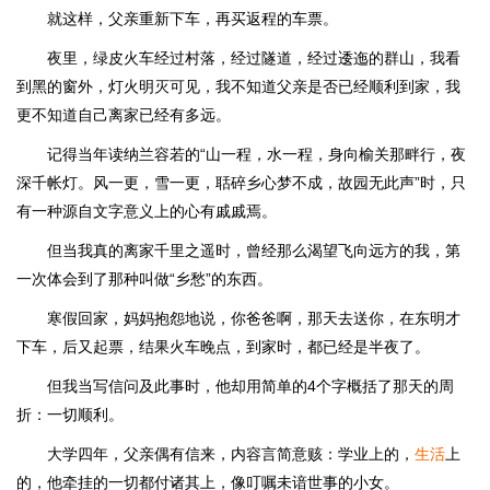
就这样，父亲重新下车，再买返程的车票。
夜里，绿皮火车经过村落，经过隧道，经过逶迤的群山，我看
到黑的窗外，灯火明灭可见，我不知道父亲是否已经顺利到家，我
更不知道自己离家已经有多远。
记得当年读纳兰容若的“山一程，水一程，身向榆关那畔行，夜
深千帐灯。风一更，雪一更，聒碎乡心梦不成，故园无此声”时，只
有一种源自文字意义上的心有戚戚焉。
但当我真的离家千里之遥时，曾经那么渴望飞向远方的我，第
一次体会到了那种叫做“乡愁”的东西。
寒假回家，妈妈抱怨地说，你爸爸啊，那天去送你，在东明才
下车，后又起票，结果火车晚点，到家时，都已经是半夜了。
但我当写信问及此事时，他却用简单的4个字概括了那天的周
折：一切顺利。
大学四年，父亲偶有信来，内容言简意赅：学业上的，
生活
上
的，他牵挂的一切都付诸其上，像叮嘱未谙世事的小女。