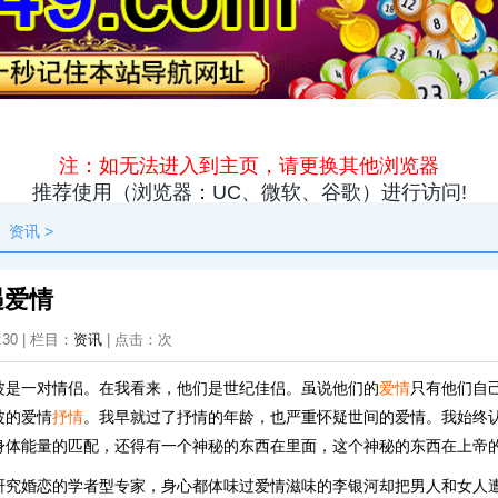
原创
资讯
热点
快料
独闻
本地
资讯
>
遇爱情
:30 | 栏目：
资讯
| 点击：
次
波是一对情侣。在我看来，他们是世纪佳侣。虽说他们的
爱情
只有他们自
波的爱情
抒情
。我早就过了抒情的年龄，也严重怀疑世间的爱情。我始终
身体能量的匹配，还得有一个神秘的东西在里面，这个神秘的东西在上帝
研究婚恋的学者型专家，身心都体味过爱情滋味的李银河却把男人和女人遭