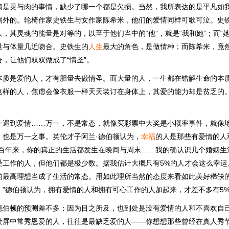
情是灵与肉的事情，缺少了哪一个都是欠损。当然，我所表达的是平凡如
例外的。轮椅作家史铁生与女作家陈希米，他们的爱情同样可歌可泣。史
，其灵魂的能量是对等的，以至于他们当中的“他”，就是“我和她”；而“她
量与体量几近吻合。史铁生的
人生
最大的角色，是做情种；而陈希米，竟
，让他们双双做成了“情圣”。
本质是爱的人，才有胆量去做情圣。而大量的人，一生都在错解生命的本
这样的人，焦虑会像衣服一样天天装订在身体上，其爱的能力却是贫乏的
。
一遇到爱情……万一，不是常态，就像买彩票中大奖是小概率事件，就像
，也是万一之事。英伦才子阿兰·德伯顿认为，
幸福
的人是那些有爱情的人
千百年来，你的真正的生活都发生在晚间与周末……我的确认识几个婚姻生
受工作的人，但他们都是极少数。据我估计大概只有5%的人才会这么幸运
及的最高理想当成了生活的常态。用如此理所当然的态度来看如此美好稀缺
。”德伯顿认为，拥有爱情的人和拥有可心工作的人加起来，才差不多有5
德伯顿的预测差不多；因为目之所及，也到处是没有爱情的人和不喜欢自
荧屏中常秀恩爱的人，往往是最缺乏爱的人——你想想那些曾经在真人秀