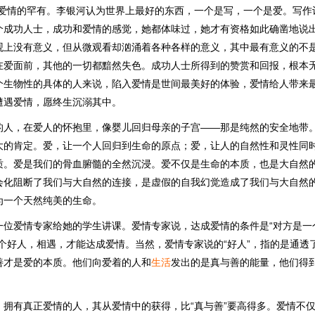
了爱情的罕有。李银河认为世界上最好的东西，一个是写，一个是爱。写作
个成功人士，成功和爱情的感觉，她都体味过，她才有资格如此确凿地说
观上没有意义，但从微观看却汹涌着各种各样的意义，其中最有意义的不
在爱面前，其他的一切都黯然失色。成功人士所得到的赞赏和回报，根本
个生物性的具体的人来说，陷入爱情是世间最美好的体验，爱情给人带来
遭遇爱情，愿终生沉溺其中。
的人，在爱人的怀抱里，像婴儿回归母亲的子宫——那是纯然的安全地带
大的肯定。爱，让一个人回归到生命的原点；爱，让人的自然性和灵性同
质。爱是我们的骨血腑髓的全然沉浸。爱不仅是生命的本质，也是大自然
会化阻断了我们与大自然的连接，是虚假的自我幻觉造成了我们与大自然
为一个天然纯美的生命。
一位爱情专家给她的学生讲课。爱情专家说，达成爱情的条件是“对方是一
两个好人，相遇，才能达成爱情。当然，爱情专家说的“好人”，指的是通透
善才是爱的本质。他们向爱着的人和
生活
发出的是真与善的能量，他们得
，拥有真正爱情的人，其从爱情中的获得，比“真与善”要高得多。爱情不