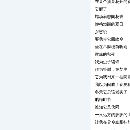
在某个油菜花开的
它醒了
蠕动着想闻花香
蝉鸣烦躁的夏日
乡愁说
要我带它回故乡
坐在吊脚楼前听雨
微凉的秋夜
我为虫子读诗
作为答谢，在梦里
它为我衔来一枝院
我以为闹腾了春夏
冬天它总该老实了
腊梅时节
谁知它又伙同
一只远方的肥肥的
让我在异乡牵肠挂