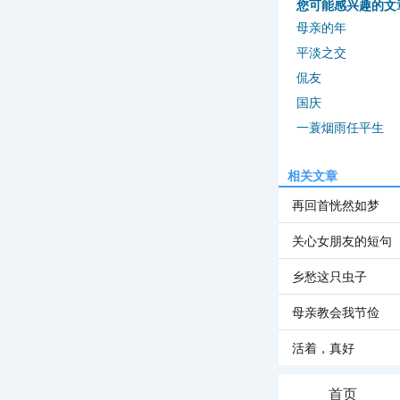
您可能感兴趣的文
母亲的年
平淡之交
侃友
国庆
一蓑烟雨任平生
相关文章
再回首恍然如梦
关心女朋友的短句
乡愁这只虫子
母亲教会我节俭
活着，真好
首页