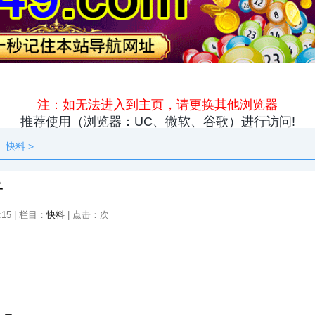
原创
资讯
热点
快料
独闻
本地
快料
>
子
:15 | 栏目：
快料
| 点击：
次