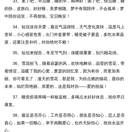
33、累了吧，早点睡，睡的早，精神好；困了吧，快点睡，睡
的快，皮肤白。好好睡，美梦相随。梦中有我陪伴，不会孤单；梦
中陪你说笑，不再烦恼。宝贝晚安！
34、短信送你关爱，最近气温很怪，天气变化真快，温度马上
变坏，小心感冒危害，出门外套要带，睡觉被子要盖，多吃水果蔬
菜，还要注意补钙，对你绝对不赖！
35、短信来报告，冬至节气到：保暖很重要，别只顾花俏。
36、雪花纷飞，随着寂寥的风，欢快地舞动，晶莹的雪花，带
着情谊，温暖了我的心窝，萧瑟的回忆里，因为有你，而更加美
丽。你可看见了，漫天的雪花，那是我，为你点燃的烟花，愿你的
未来，灿烂而艳丽。亲爱的，这是我对你——爱的祝福！
37、睡觉前请再喝一杯板蓝根，多喝点水好好休息，祝你早日
康复。
38、最近是否开心，工作是否用心，朋友是否知心，恋人是否
真心，如果一切顺心，举手画颗爱心，化作天际恒心，祝你永远开
心。