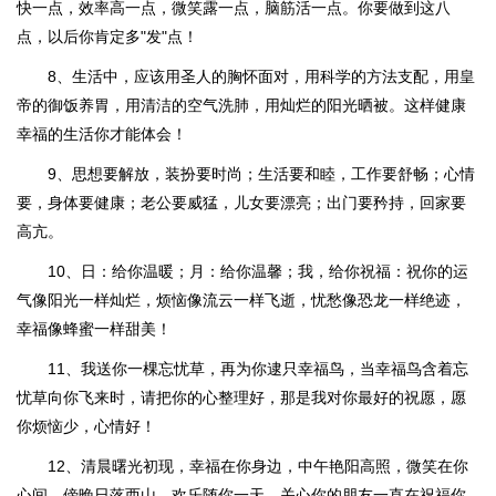
快一点，效率高一点，微笑露一点，脑筋活一点。你要做到这八
点，以后你肯定多"发"点！
8、生活中，应该用圣人的胸怀面对，用科学的方法支配，用皇
帝的御饭养胃，用清洁的空气洗肺，用灿烂的阳光晒被。这样健康
幸福的生活你才能体会！
9、思想要解放，装扮要时尚；生活要和睦，工作要舒畅；心情
要，身体要健康；老公要威猛，儿女要漂亮；出门要矜持，回家要
高亢。
10、日：给你温暖；月：给你温馨；我，给你祝福：祝你的运
气像阳光一样灿烂，烦恼像流云一样飞逝，忧愁像恐龙一样绝迹，
幸福像蜂蜜一样甜美！
11、我送你一棵忘忧草，再为你逮只幸福鸟，当幸福鸟含着忘
忧草向你飞来时，请把你的心整理好，那是我对你最好的祝愿，愿
你烦恼少，心情好！
12、清晨曙光初现，幸福在你身边，中午艳阳高照，微笑在你
心间，傍晚日落西山，欢乐随你一天，关心你的朋友一直在祝福你