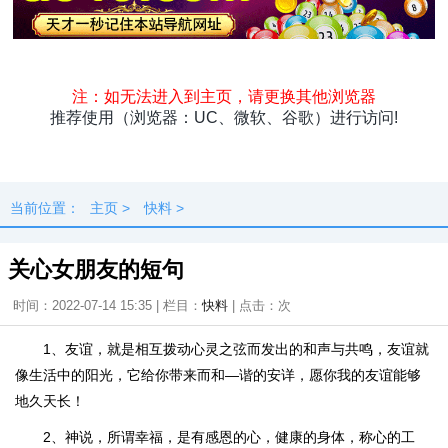
头条
原创
资讯
热点
专题
最新
快料
独闻
本地
当前位置：
主页
>
快料
>
关心女朋友的短句
时间：2022-07-14 15:35 | 栏目：
快料
| 点击：
次
1、友谊，就是相互拨动心灵之弦而发出的和声与共鸣，友谊就
像生活中的阳光，它给你带来而和—谐的安详，愿你我的友谊能够
地久天长！
2、神说，所谓幸福，是有感恩的心，健康的身体，称心的工