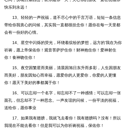
快乐到永远！
13、轻轻的一声祝福，道不尽心中的千言万语，短短一条信息
带给你我衷心的问候，其实我一直都很挂念你！愿你在每一天里都
会有一份好的心情。
14、星空中闪烁的荧光，环绕着缤纷的梦想，远方的'我在为你
祈祷，愿上帝保佑你！观音菩萨护住你！财神抱住你！爱神射住
你！食神吻住你！
15、夜空因繁星而美丽，清晨因旭日东升而多彩，人生因朋友
而美好，朋友因知心而幸福，愿爱你的人更爱你，你爱的人更懂
你！愿天下美好的事都属于你！
16、可以忘却一个名字，却忘却不了一种感情；可以忘却一张
面孔，但忘却不了一种思念。一声友谊的问候，一份平淡的祝福，
送给你，愿你事业
17、如果我有翅膀，我就飞去看你！我有翅膀吗？没有！所以
我现在不能去看你！但是我可以为你祈祷祝福，保佑你！